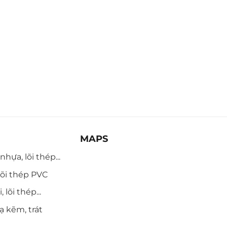
MAPS
hựa, lõi thép...
õi thép PVC
 lõi thép...
ạ kẽm, trát