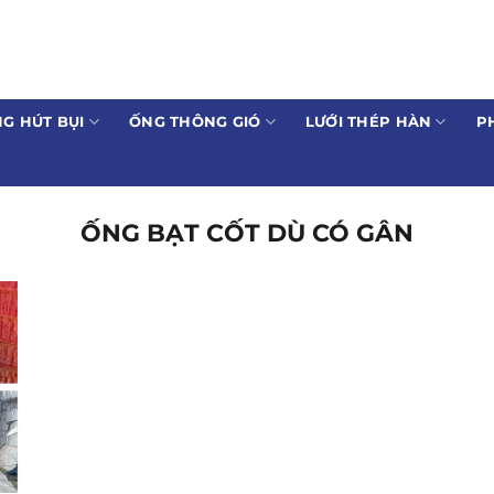
G HÚT BỤI
ỐNG THÔNG GIÓ
LƯỚI THÉP HÀN
P
ỐNG BẠT CỐT DÙ CÓ GÂN