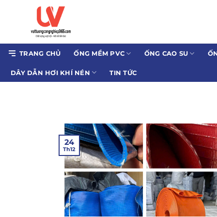
Bỏ
qua
nội
dung
TRANG CHỦ
ỐNG MỀM PVC
ỐNG CAO SU
ỐN
DÂY DẪN HƠI KHÍ NÉN
TIN TỨC
24
Th12