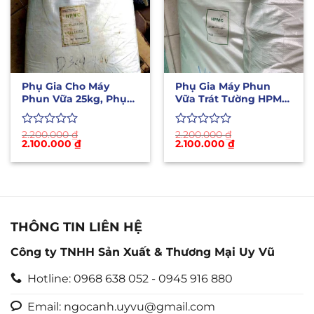
Phụ Gia Cho Máy
Phụ Gia Máy Phun
Phun Vữa 25kg, Phụ
Vữa Trát Tường HPMC
Gia Máy Phun Vữa
Nhập Khẩu Bao 25kg
Trát Tường.
Được
2.200.000
₫
Được
2.200.000
₫
Giá
Giá
Giá
Giá
2.100.000
₫
2.100.000
₫
xếp
xếp
gốc
hiện
gốc
hiện
hạng
hạng
là:
tại
là:
tại
0
0
2.200.000 ₫.
là:
2.200.000 ₫.
là:
5
2.100.000 ₫.
5
2.100.000 ₫.
sao
sao
THÔNG TIN LIÊN HỆ
Công ty TNHH Sản Xuất & Thương Mại Uy Vũ
Hotline: 0968 638 052 - 0945 916 880
Email: ngocanh.uyvu@gmail.com