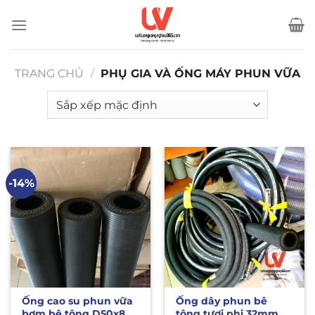
Bỏ
qua
nội
dung
TRANG CHỦ
/
PHỤ GIA VÀ ỐNG MÁY PHUN VỮA
-14%
Ống cao su phun vữa
Ống dây phun bê
bơm bê tông D50x80
tông tươi phi 32mm –