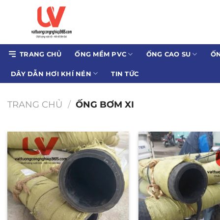
Bỏ
qua
nội
dung
TRANG CHỦ
ỐNG MỀM PVC
ỐNG CAO SU
ỐN
DÂY DẪN HƠI KHÍ NÉN
TIN TỨC
TRANG CHỦ
/
ỐNG BƠM XI