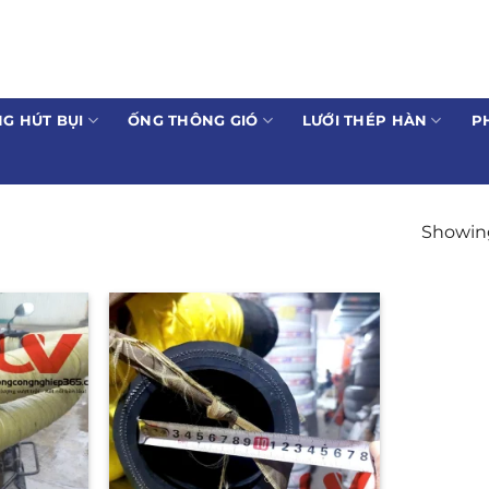
G HÚT BỤI
ỐNG THÔNG GIÓ
LƯỚI THÉP HÀN
P
Showing 