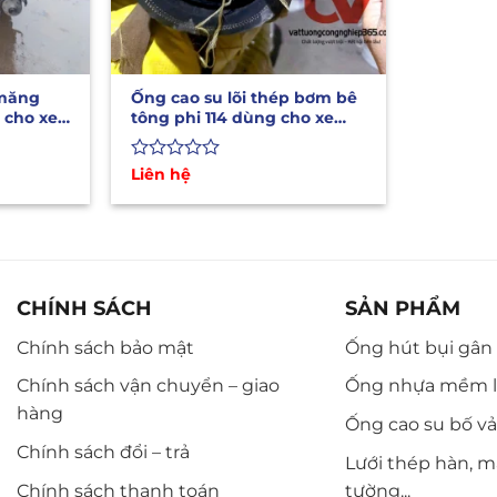
 măng
Ống cao su lõi thép bơm bê
 cho xe
tông phi 114 dùng cho xe
bơm xi
Được
Liên hệ
xếp
hạng
0
5
sao
CHÍNH SÁCH
SẢN PHẨM
Chính sách bảo mật
Ống hút bụi gân n
Chính sách vận chuyển – giao
Ống nhựa mềm l
hàng
Ống cao su bố vải,
Chính sách đổi – trả
Lưới thép hàn, m
Chính sách thanh toán
tường...