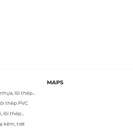
MAPS
hựa, lõi thép...
õi thép PVC
 lõi thép...
ạ kẽm, trát