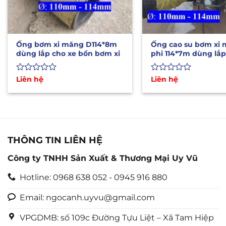
Ống bơm xi măng D114*8m
Ống cao su bơm xi
dùng lắp cho xe bồn bơm xi
phi 114*7m dùng lắp
bồn
Được
Liên hệ
Được
Liên hệ
xếp
xếp
hạng
hạng
0
0
5
5
sao
sao
THÔNG TIN LIÊN HỆ
Công ty TNHH Sản Xuất & Thương Mại Uy Vũ
Hotline: 0968 638 052 - 0945 916 880
Email: ngocanh.uyvu@gmail.com
VPGDMB: số 109c Đường Tựu Liệt – Xã Tam Hiệp