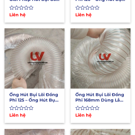
Hút Liệu Hiệu Quả
Chịu Nhiệt Độ Cao
Được
Liên hệ
Được
Liên hệ
xếp
xếp
hạng
hạng
0
0
5
5
sao
sao
Ống Hút Bụi Lõi Đồng
Ống Hút Bụi Lõi Đồng
Phi 125 – Ống Hút Bụi
Phi 168mm Dùng Lắp
Lắp Máy CNC
Máy CNC Hút Bụi Gỗ
Được
Liên hệ
Được
Liên hệ
xếp
xếp
hạng
hạng
0
0
5
5