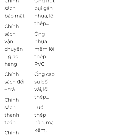
Chính
Ống hút
sách
bụi gân
bảo mật
nhựa, lõi
thép...
Chính
sách
Ống
vận
nhựa
chuyển
mềm lõi
– giao
thép
hàng
PVC
Chính
Ống cao
sách đổi
su bố
– trả
vải, lõi
thép...
Chính
sách
Lưới
thanh
thép
toán
hàn, mạ
kẽm,
Chính