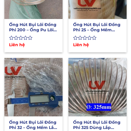
Ống Hút Bụi Lõi Đồng
Ống Hút Bụi Lõi Đồng
Phi 200 – Ống Pu Lõi
Phi 25 – Ống Mềm
Thép Mạ Đồng Hút
Chịu Nhiệt Lắp Máy
Bụi
CNC
Được
Liên hệ
Được
Liên hệ
xếp
xếp
hạng
hạng
0
0
5
5
sao
sao
Ống Hút Bụi Lõi Đồng
Ống Hút Bụi Lõi Đồng
Phi 32 – Ống Mềm Lắp
Phi 325 Dùng Lắp