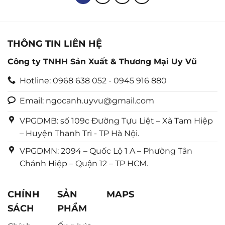
sao
sao
THÔNG TIN LIÊN HỆ
Công ty TNHH Sản Xuất & Thương Mại Uy Vũ
Hotline: 0968 638 052 - 0945 916 880
Email: ngocanh.uyvu@gmail.com
VPGDMB: số 109c Đường Tựu Liệt – Xã Tam Hiệp
– Huyện Thanh Trì - TP Hà Nội.
VPGDMN: 2094 – Quốc Lộ 1 A – Phường Tân
Chánh Hiệp – Quận 12 – TP HCM.
CHÍNH
SẢN
MAPS
SÁCH
PHẨM