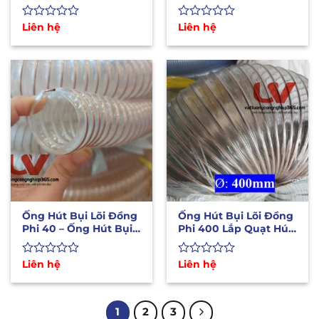
Máy Hút Bụi CNC
Quạt Hút Công
Nghiệp
Được
Liên hệ
Được
Liên hệ
xếp
xếp
hạng
hạng
0
0
5
5
sao
sao
Ống Hút Bụi Lõi Đồng
Ống Hút Bụi Lõi Đồng
Phi 40 – Ống Hút Bụi
Phi 400 Lắp Quạt Hút
Gỗ Công Nghiệp
Bụi Công Nghiệp
Được
Liên hệ
Được
Liên hệ
xếp
xếp
hạng
hạng
0
0
5
5
1
2
3