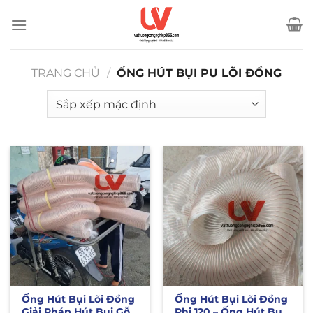
Bỏ
qua
nội
dung
TRANG CHỦ
/
ỐNG HÚT BỤI PU LÕI ĐỒNG
Ống Hút Bụi Lõi Đồng
Ống Hút Bụi Lõi Đồng
Giải Pháp Hút Bụi Gỗ,
Phi 120 – Ống Hút Bụi