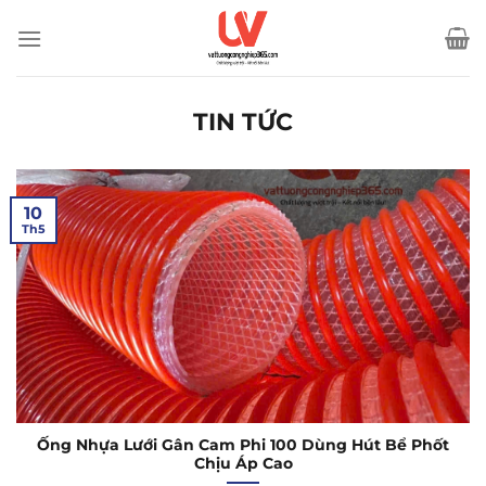
Bỏ
qua
nội
dung
TIN TỨC
10
Th5
Ống Nhựa Lưới Gân Cam Phi 100 Dùng Hút Bể Phốt
Chịu Áp Cao