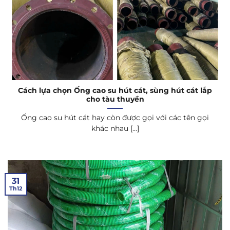
Cách lựa chọn Ống cao su hút cát, sùng hút cát lắp
cho tàu thuyền
Ống cao su hút cát hay còn được gọi với các tên gọi
khác nhau [...]
31
Th12