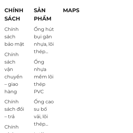
CHÍNH
SẢN
MAPS
SÁCH
PHẨM
Chính
Ống hút
sách
bụi gân
bảo mật
nhựa, lõi
thép...
Chính
sách
Ống
vận
nhựa
chuyển
mềm lõi
– giao
thép
hàng
PVC
Chính
Ống cao
sách đổi
su bố
– trả
vải, lõi
thép...
Chính