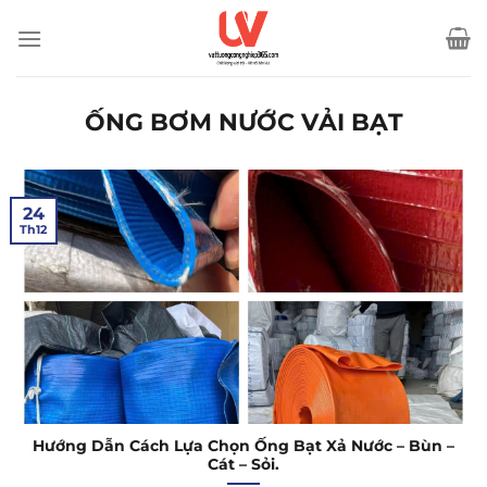
Bỏ
qua
nội
dung
ỐNG BƠM NƯỚC VẢI BẠT
24
Th12
Hướng Dẫn Cách Lựa Chọn Ống Bạt Xả Nước – Bùn –
Cát – Sỏi.