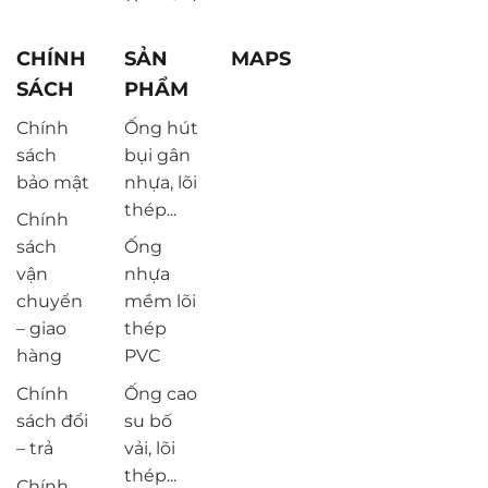
CHÍNH
SẢN
MAPS
SÁCH
PHẨM
Chính
Ống hút
sách
bụi gân
bảo mật
nhựa, lõi
thép...
Chính
sách
Ống
vận
nhựa
chuyển
mềm lõi
– giao
thép
hàng
PVC
Chính
Ống cao
sách đổi
su bố
– trả
vải, lõi
thép...
Chính