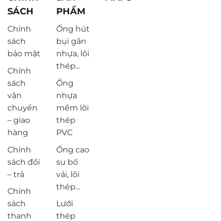
SÁCH
PHẨM
Chính
Ống hút
sách
bụi gân
bảo mật
nhựa, lõi
thép...
Chính
sách
Ống
vận
nhựa
chuyển
mềm lõi
– giao
thép
hàng
PVC
Chính
Ống cao
sách đổi
su bố
– trả
vải, lõi
thép...
Chính
sách
Lưới
thanh
thép