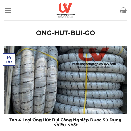
Bỏ
qua
nội
dung
ONG-HUT-BUI-GO
14
Th7
Top 4 Loại Ống Hút Bụi Công Nghiệp Được Sử Dụng
Nhiều Nhất