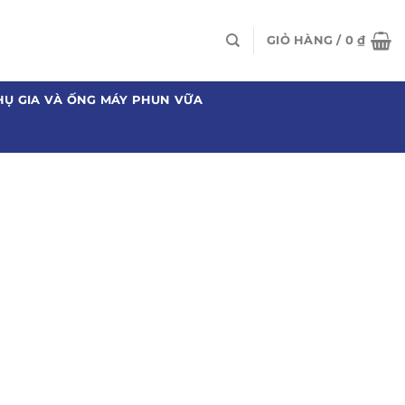
GIỎ HÀNG /
0
₫
HỤ GIA VÀ ỐNG MÁY PHUN VỮA