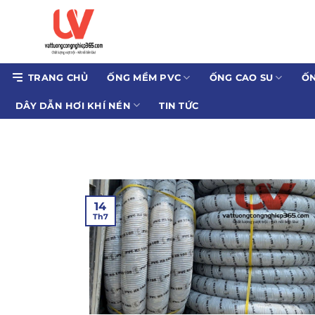
Bỏ
qua
nội
dung
TRANG CHỦ
ỐNG MỀM PVC
ỐNG CAO SU
ỐN
DÂY DẪN HƠI KHÍ NÉN
TIN TỨC
14
Th7