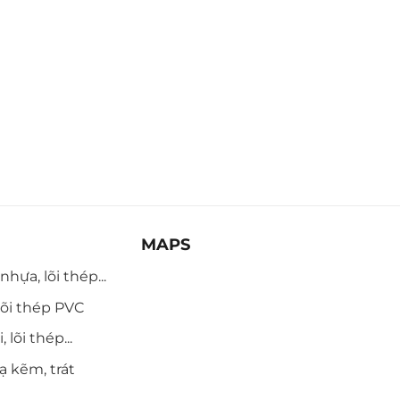
MAPS
hựa, lõi thép...
õi thép PVC
 lõi thép...
ạ kẽm, trát