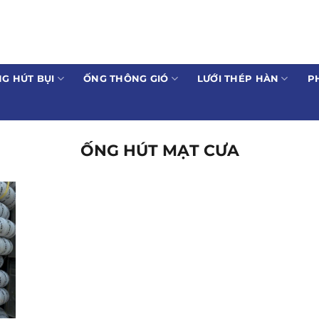
G HÚT BỤI
ỐNG THÔNG GIÓ
LƯỚI THÉP HÀN
P
ỐNG HÚT MẠT CƯA