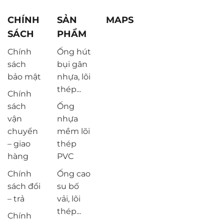
CHÍNH
SẢN
MAPS
SÁCH
PHẨM
Chính
Ống hút
sách
bụi gân
bảo mật
nhựa, lõi
thép...
Chính
sách
Ống
vận
nhựa
chuyển
mềm lõi
– giao
thép
hàng
PVC
Chính
Ống cao
sách đổi
su bố
– trả
vải, lõi
thép...
Chính