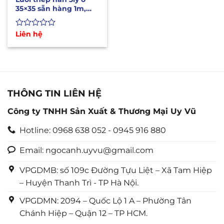
35×35 sẵn hàng 1m,
1m2, 1m5 dài 20m
Được
Liên hệ
xếp
hạng
0
5
sao
THÔNG TIN LIÊN HỆ
Công ty TNHH Sản Xuất & Thương Mại Uy Vũ
Hotline: 0968 638 052 - 0945 916 880
Email: ngocanh.uyvu@gmail.com
VPGDMB: số 109c Đường Tựu Liệt – Xã Tam Hiệp
– Huyện Thanh Trì - TP Hà Nội.
VPGDMN: 2094 – Quốc Lộ 1 A – Phường Tân
Chánh Hiệp – Quận 12 – TP HCM.