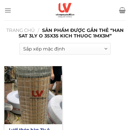
Bỏ
qua
nội
dung
TRANG CHỦ
/
SẢN PHẨM ĐƯỢC GẮN THẺ “HAN
SAT 3LY O 35X35 KICH THUOC 1MX3M”
Lưới thép hàn 3ly ô