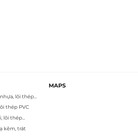
MAPS
hựa, lõi thép...
õi thép PVC
 lõi thép...
ạ kẽm, trát