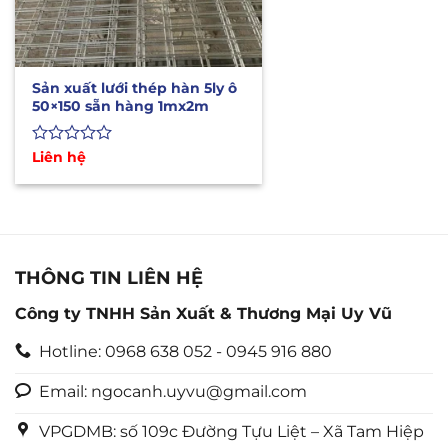
Sản xuất lưới thép hàn 5ly ô
50×150 sẵn hàng 1mx2m
Được
Liên hệ
xếp
hạng
0
5
sao
THÔNG TIN LIÊN HỆ
Công ty TNHH Sản Xuất & Thương Mại Uy Vũ
Hotline: 0968 638 052 - 0945 916 880
Email: ngocanh.uyvu@gmail.com
VPGDMB: số 109c Đường Tựu Liệt – Xã Tam Hiệp