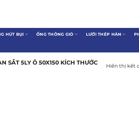
G HÚT BỤI
ỐNG THÔNG GIÓ
LƯỚI THÉP HÀN
P
 SẮT 5LY Ô 50X150 KÍCH THƯỚC
Hiển thị kết