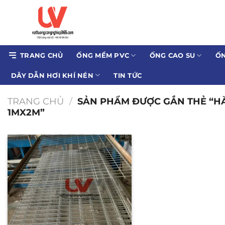
Bỏ
qua
nội
dung
TRANG CHỦ
ỐNG MỀM PVC
ỐNG CAO SU
ỐN
DÂY DẪN HƠI KHÍ NÉN
TIN TỨC
TRANG CHỦ
/
SẢN PHẨM ĐƯỢC GẮN THẺ “HÀN
1MX2M”