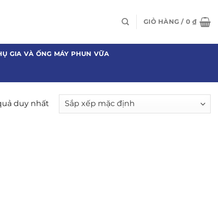
GIỎ HÀNG /
0
₫
HỤ GIA VÀ ỐNG MÁY PHUN VỮA
 quả duy nhất