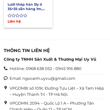
Lưới thép hàn 3ly ô
35×35 sẵn hàng 1m,
1m2, 1m5 dài 20m
Được
Liên hệ
xếp
hạng
0
5
sao
THÔNG TIN LIÊN HỆ
Công ty TNHH Sản Xuất & Thương Mại Uy Vũ
Hotline: 0968 638 052 - 0945 916 880
Email: ngocanh.uyvu@gmail.com
VPGDMB: số 109c Đường Tựu Liệt – Xã Tam Hiệp
– Huyện Thanh Trì - TP Hà Nội.
VPGDMN: 2094 – Quốc Lộ 1 A – Phường Tân
Chánh Hiệp – Quận 12 – TP HCM.