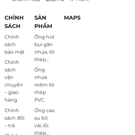
CHÍNH
SẢN
MAPS
SÁCH
PHẨM
Chính
Ống hút
sách
bụi gân
bảo mật
nhựa, lõi
thép...
Chính
sách
Ống
vận
nhựa
chuyển
mềm lõi
– giao
thép
hàng
PVC
Chính
Ống cao
sách đổi
su bố
– trả
vải, lõi
thép...