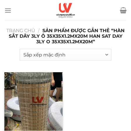
Bỏ
qua
nội
dung
TRANG CHỦ
/
SẢN PHẨM ĐƯỢC GẮN THẺ “HÀN
SẮT DÂY 3LY Ô 35X35X1.2MX20M HAN SAT DAY
3LY O 35X35X1.2MX20M”