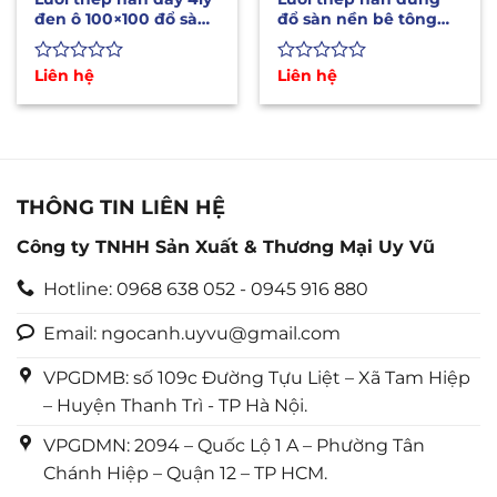
đen ô 100×100 đổ sàn
đổ sàn nền bê tông
nền móng bê tông
D4A100x100
Được
Liên hệ
Được
Liên hệ
xếp
xếp
hạng
hạng
0
0
5
5
sao
sao
THÔNG TIN LIÊN HỆ
Công ty TNHH Sản Xuất & Thương Mại Uy Vũ
Hotline: 0968 638 052 - 0945 916 880
Email: ngocanh.uyvu@gmail.com
VPGDMB: số 109c Đường Tựu Liệt – Xã Tam Hiệp
– Huyện Thanh Trì - TP Hà Nội.
VPGDMN: 2094 – Quốc Lộ 1 A – Phường Tân
Chánh Hiệp – Quận 12 – TP HCM.