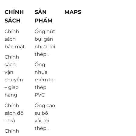
CHÍNH
SẢN
MAPS
SÁCH
PHẨM
Chính
Ống hút
sách
bụi gân
bảo mật
nhựa, lõi
thép...
Chính
sách
Ống
vận
nhựa
chuyển
mềm lõi
– giao
thép
hàng
PVC
Chính
Ống cao
sách đổi
su bố
– trả
vải, lõi
thép...
Chính