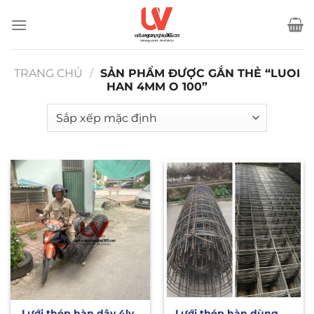
Bỏ
qua
nội
dung
TRANG CHỦ
/
SẢN PHẨM ĐƯỢC GẮN THẺ “LUOI
HAN 4MM O 100”
Lưới thép hàn dây 4ly
Lưới thép hàn dùng