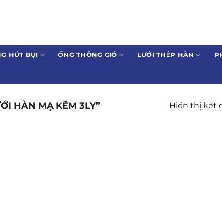
G HÚT BỤI
ỐNG THÔNG GIÓ
LƯỚI THÉP HÀN
P
ỚI HÀN MẠ KẼM 3LY”
Hiển thị kết