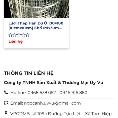
Lưới Thép Hàn D3 Ô 100×100
(10cmx10cm) Khổ 1mx30m
Có Sẵn
Được
Liên hệ
xếp
hạng
0
5
sao
THÔNG TIN LIÊN HỆ
Công ty TNHH Sản Xuất & Thương Mại Uy Vũ
Hotline: 0968 638 052 - 0945 916 880
Email: ngocanh.uyvu@gmail.com
VPGDMB: số 109c Đường Tựu Liệt – Xã Tam Hiệp