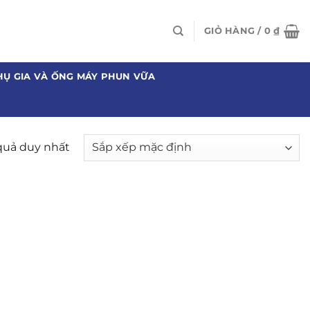
GIỎ HÀNG /
0
₫
HỤ GIA VÀ ỐNG MÁY PHUN VỮA
 quả duy nhất