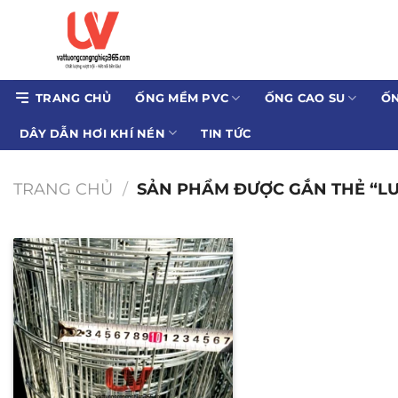
Bỏ
qua
nội
dung
TRANG CHỦ
ỐNG MỀM PVC
ỐNG CAO SU
ỐN
DÂY DẪN HƠI KHÍ NÉN
TIN TỨC
TRANG CHỦ
/
SẢN PHẨM ĐƯỢC GẮN THẺ “LƯ