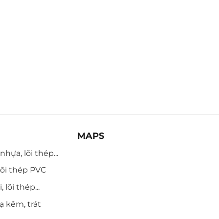
MAPS
hựa, lõi thép...
õi thép PVC
 lõi thép...
ạ kẽm, trát