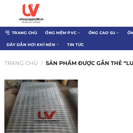
Bỏ
qua
nội
dung
TRANG CHỦ
ỐNG MỀM PVC
ỐNG CAO SU
ỐN
DÂY DẪN HƠI KHÍ NÉN
TIN TỨC
TRANG CHỦ
/
SẢN PHẨM ĐƯỢC GẮN THẺ “LƯ