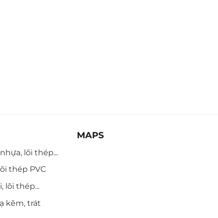
MAPS
hựa, lõi thép...
õi thép PVC
 lõi thép...
ạ kẽm, trát