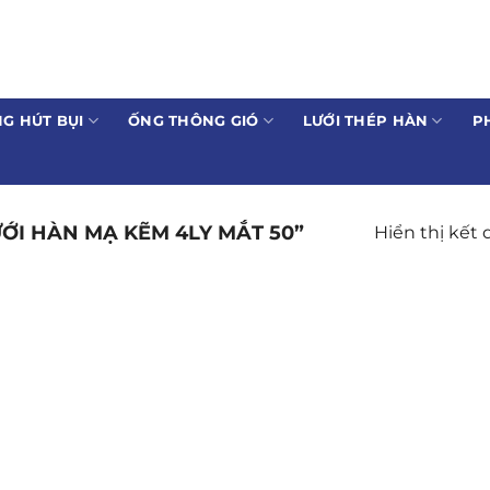
G HÚT BỤI
ỐNG THÔNG GIÓ
LƯỚI THÉP HÀN
P
ỚI HÀN MẠ KẼM 4LY MẮT 50”
Hiển thị kết