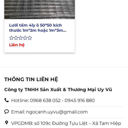
Lưới tấm 4ly ô 50*50 kích
thước 1m*2m hoặc 1m*3m
hàng có sẵn
Được
Liên hệ
xếp
hạng
0
5
sao
THÔNG TIN LIÊN HỆ
Công ty TNHH Sản Xuất & Thương Mại Uy Vũ
Hotline: 0968 638 052 - 0945 916 880
Email: ngocanh.uyvu@gmail.com
VPGDMB: số 109c Đường Tựu Liệt – Xã Tam Hiệp