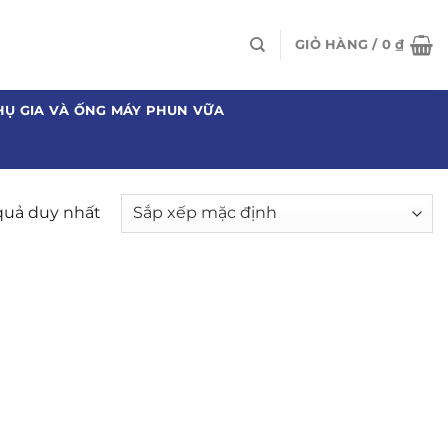
GIỎ HÀNG /
0
₫
HỤ GIA VÀ ỐNG MÁY PHUN VỮA
 quả duy nhất