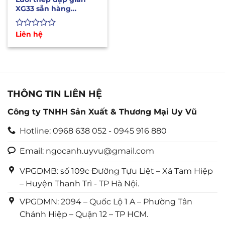
XG33 sẵn hàng
1mx10m, 1m2x10m,
1m5x10m
Được
Liên hệ
xếp
hạng
0
5
sao
THÔNG TIN LIÊN HỆ
Công ty TNHH Sản Xuất & Thương Mại Uy Vũ
Hotline: 0968 638 052 - 0945 916 880
Email: ngocanh.uyvu@gmail.com
VPGDMB: số 109c Đường Tựu Liệt – Xã Tam Hiệp
– Huyện Thanh Trì - TP Hà Nội.
VPGDMN: 2094 – Quốc Lộ 1 A – Phường Tân
Chánh Hiệp – Quận 12 – TP HCM.