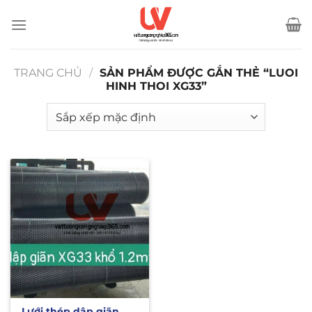
Bỏ
qua
nội
dung
TRANG CHỦ
/
SẢN PHẨM ĐƯỢC GẮN THẺ “LUOI
HINH THOI XG33”
Lưới thép dập giãn