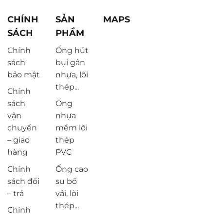
CHÍNH
SẢN
MAPS
SÁCH
PHẨM
Chính
Ống hút
sách
bụi gân
bảo mật
nhựa, lõi
thép...
Chính
sách
Ống
vận
nhựa
chuyển
mềm lõi
– giao
thép
hàng
PVC
Chính
Ống cao
sách đổi
su bố
– trả
vải, lõi
thép...
Chính