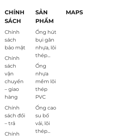
CHÍNH
SẢN
MAPS
SÁCH
PHẨM
Chính
Ống hút
sách
bụi gân
bảo mật
nhựa, lõi
thép...
Chính
sách
Ống
vận
nhựa
chuyển
mềm lõi
– giao
thép
hàng
PVC
Chính
Ống cao
sách đổi
su bố
– trả
vải, lõi
thép...
Chính