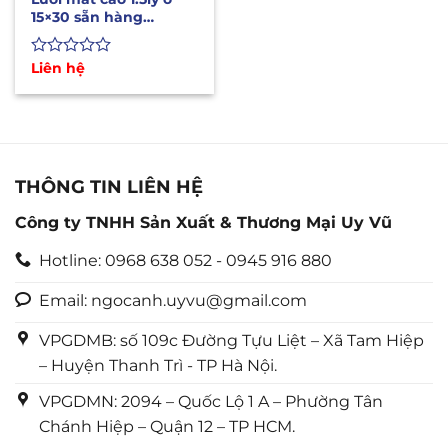
15×30 sẵn hàng
1mx10m, 1m2x10m
Được
Liên hệ
xếp
hạng
0
5
sao
THÔNG TIN LIÊN HỆ
Công ty TNHH Sản Xuất & Thương Mại Uy Vũ
Hotline: 0968 638 052 - 0945 916 880
Email: ngocanh.uyvu@gmail.com
VPGDMB: số 109c Đường Tựu Liệt – Xã Tam Hiệp
– Huyện Thanh Trì - TP Hà Nội.
VPGDMN: 2094 – Quốc Lộ 1 A – Phường Tân
Chánh Hiệp – Quận 12 – TP HCM.