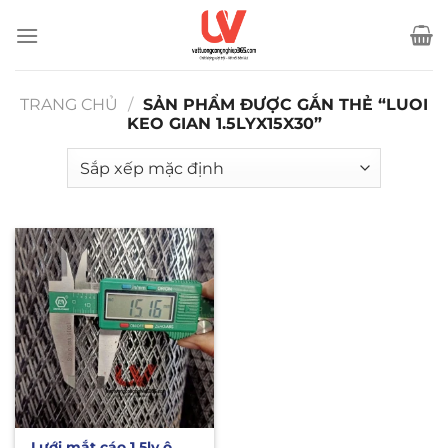
Bỏ
qua
nội
dung
TRANG CHỦ
/
SẢN PHẨM ĐƯỢC GẮN THẺ “LUOI
KEO GIAN 1.5LYX15X30”
Lưới mắt cáo 1.5ly ô