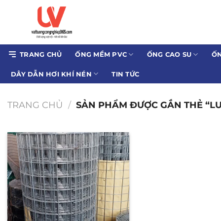
Bỏ
qua
nội
dung
TRANG CHỦ
ỐNG MỀM PVC
ỐNG CAO SU
ỐN
DÂY DẪN HƠI KHÍ NÉN
TIN TỨC
TRANG CHỦ
/
SẢN PHẨM ĐƯỢC GẮN THẺ “LƯỚ