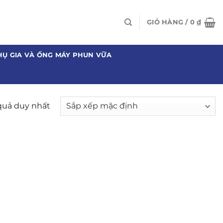
GIỎ HÀNG /
0
₫
HỤ GIA VÀ ỐNG MÁY PHUN VỮA
 quả duy nhất