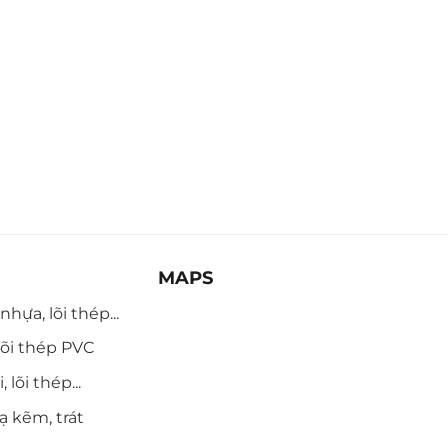
MAPS
hựa, lõi thép...
õi thép PVC
 lõi thép...
ạ kẽm, trát