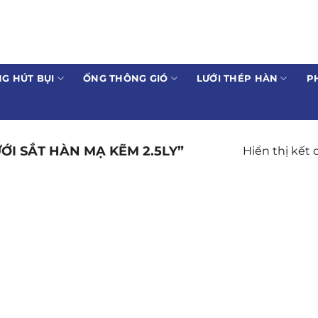
G HÚT BỤI
ỐNG THÔNG GIÓ
LƯỚI THÉP HÀN
P
I SẮT HÀN MẠ KẼM 2.5LY”
Hiển thị kết