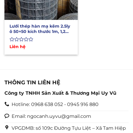
Lưới thép hàn mạ kẽm 2.5ly
ô 50×50 kích thước 1m, 1,2m
dài 30m
Được
Liên hệ
xếp
hạng
0
5
sao
THÔNG TIN LIÊN HỆ
Công ty TNHH Sản Xuất & Thương Mại Uy Vũ
Hotline: 0968 638 052 - 0945 916 880
Email: ngocanh.uyvu@gmail.com
VPGDMB: số 109c Đường Tựu Liệt – Xã Tam Hiệp