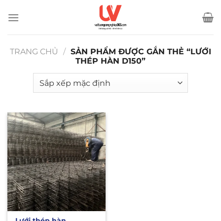
Bỏ
qua
nội
dung
TRANG CHỦ
/
SẢN PHẨM ĐƯỢC GẮN THẺ “LƯỚI
THÉP HÀN D150”
Lưới thép hàn