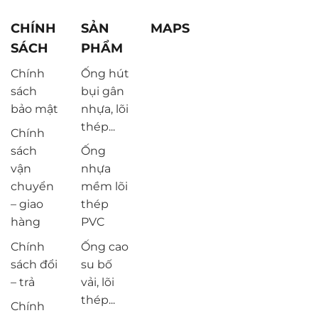
CHÍNH
SẢN
MAPS
SÁCH
PHẨM
Chính
Ống hút
sách
bụi gân
bảo mật
nhựa, lõi
thép...
Chính
sách
Ống
vận
nhựa
chuyển
mềm lõi
– giao
thép
hàng
PVC
Chính
Ống cao
sách đổi
su bố
– trả
vải, lõi
thép...
Chính