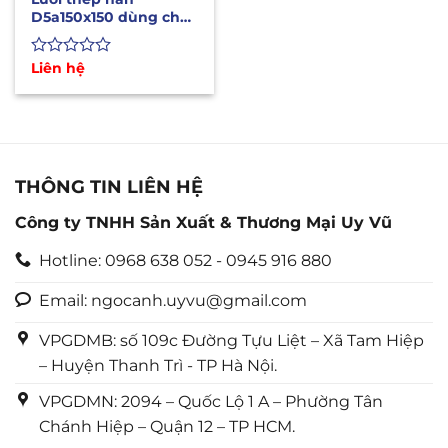
D5a150x150 dùng cho
sàn nền móng nhà
xưởng
Được
Liên hệ
xếp
hạng
0
5
sao
THÔNG TIN LIÊN HỆ
Công ty TNHH Sản Xuất & Thương Mại Uy Vũ
Hotline: 0968 638 052 - 0945 916 880
Email: ngocanh.uyvu@gmail.com
VPGDMB: số 109c Đường Tựu Liệt – Xã Tam Hiệp
– Huyện Thanh Trì - TP Hà Nội.
VPGDMN: 2094 – Quốc Lộ 1 A – Phường Tân
Chánh Hiệp – Quận 12 – TP HCM.