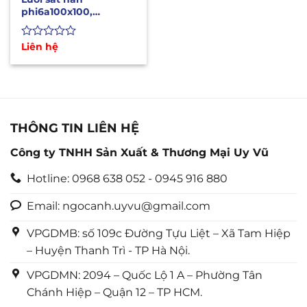
phi6a100x100,
a150x150, a200x200
đổ bê tông
Được
Liên hệ
xếp
hạng
0
5
sao
THÔNG TIN LIÊN HỆ
Công ty TNHH Sản Xuất & Thương Mại Uy Vũ
Hotline: 0968 638 052 - 0945 916 880
Email: ngocanh.uyvu@gmail.com
VPGDMB: số 109c Đường Tựu Liệt – Xã Tam Hiệp
– Huyện Thanh Trì - TP Hà Nội.
VPGDMN: 2094 – Quốc Lộ 1 A – Phường Tân
Chánh Hiệp – Quận 12 – TP HCM.