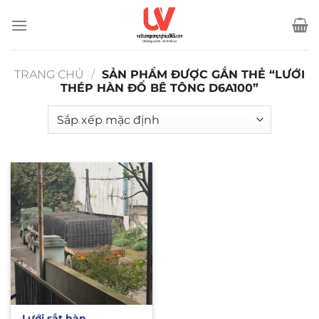
Bỏ
qua
nội
dung
TRANG CHỦ
/
SẢN PHẨM ĐƯỢC GẮN THẺ “LƯỚI
THÉP HÀN ĐỔ BÊ TÔNG D6A100”
Lưới sắt hàn