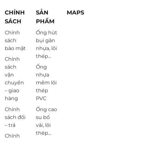
CHÍNH
SẢN
MAPS
SÁCH
PHẨM
Chính
Ống hút
sách
bụi gân
bảo mật
nhựa, lõi
thép...
Chính
sách
Ống
vận
nhựa
chuyển
mềm lõi
– giao
thép
hàng
PVC
Chính
Ống cao
sách đổi
su bố
– trả
vải, lõi
thép...
Chính