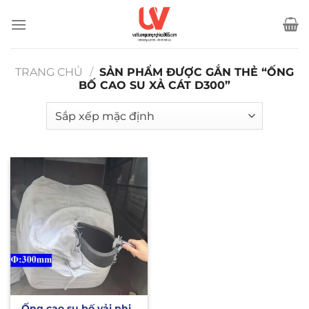
Bỏ
qua
nội
dung
TRANG CHỦ
/
SẢN PHẨM ĐƯỢC GẮN THẺ “ỐNG
BỐ CAO SU XẢ CÁT D300”
Ống cao su bố vải phi