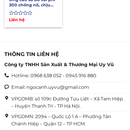
300 chống nổ, chịu
mài mòn xả cát, bùn
Được
Liên hệ
xếp
hạng
0
5
sao
THÔNG TIN LIÊN HỆ
Công ty TNHH Sản Xuất & Thương Mại Uy Vũ
Hotline: 0968 638 052 - 0945 916 880
Email: ngocanh.uyvu@gmail.com
VPGDMB: số 109c Đường Tựu Liệt – Xã Tam Hiệp
– Huyện Thanh Trì - TP Hà Nội.
VPGDMN: 2094 – Quốc Lộ 1 A – Phường Tân
Chánh Hiệp – Quận 12 – TP HCM.