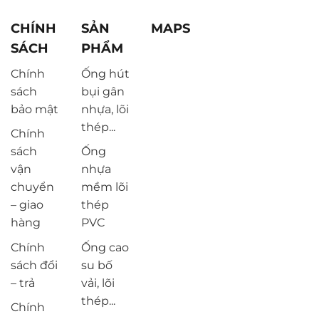
CHÍNH
SẢN
MAPS
SÁCH
PHẨM
Chính
Ống hút
sách
bụi gân
bảo mật
nhựa, lõi
thép...
Chính
sách
Ống
vận
nhựa
chuyển
mềm lõi
– giao
thép
hàng
PVC
Chính
Ống cao
sách đổi
su bố
– trả
vải, lõi
thép...
Chính