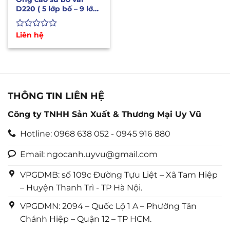
D220 ( 5 lớp bố – 9 lớp)
chống nổ, xả bùn, cát
Được
Liên hệ
xếp
hạng
0
5
sao
THÔNG TIN LIÊN HỆ
Công ty TNHH Sản Xuất & Thương Mại Uy Vũ
Hotline: 0968 638 052 - 0945 916 880
Email: ngocanh.uyvu@gmail.com
VPGDMB: số 109c Đường Tựu Liệt – Xã Tam Hiệp
– Huyện Thanh Trì - TP Hà Nội.
VPGDMN: 2094 – Quốc Lộ 1 A – Phường Tân
Chánh Hiệp – Quận 12 – TP HCM.