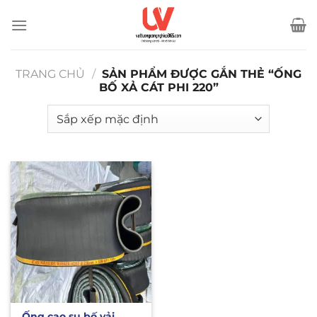
Bỏ
qua
nội
dung
TRANG CHỦ
/
SẢN PHẨM ĐƯỢC GẮN THẺ “ỐNG
BỐ XẢ CÁT PHI 220”
Ống cao su bố vải