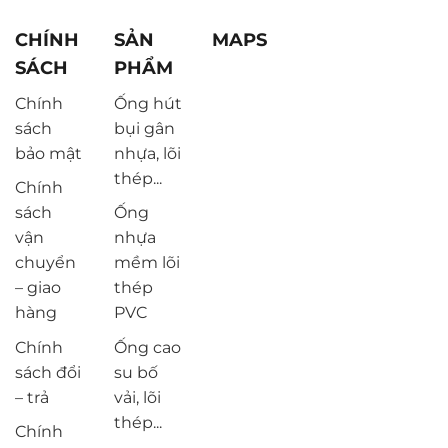
CHÍNH
SẢN
MAPS
SÁCH
PHẨM
Chính
Ống hút
sách
bụi gân
bảo mật
nhựa, lõi
thép...
Chính
sách
Ống
vận
nhựa
chuyển
mềm lõi
– giao
thép
hàng
PVC
Chính
Ống cao
sách đổi
su bố
– trả
vải, lõi
thép...
Chính