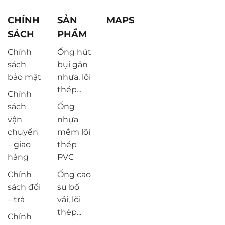
CHÍNH
SẢN
MAPS
SÁCH
PHẨM
Chính
Ống hút
sách
bụi gân
bảo mật
nhựa, lõi
thép...
Chính
sách
Ống
vận
nhựa
chuyển
mềm lõi
– giao
thép
hàng
PVC
Chính
Ống cao
sách đổi
su bố
– trả
vải, lõi
thép...
Chính