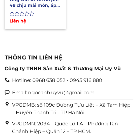
48 chịu mài mòn, áp
lực, nhiệt độ cao
Được
Liên hệ
xếp
hạng
0
5
sao
THÔNG TIN LIÊN HỆ
Công ty TNHH Sản Xuất & Thương Mại Uy Vũ
Hotline: 0968 638 052 - 0945 916 880
Email: ngocanh.uyvu@gmail.com
VPGDMB: số 109c Đường Tựu Liệt – Xã Tam Hiệp
– Huyện Thanh Trì - TP Hà Nội.
VPGDMN: 2094 – Quốc Lộ 1 A – Phường Tân
Chánh Hiệp – Quận 12 – TP HCM.