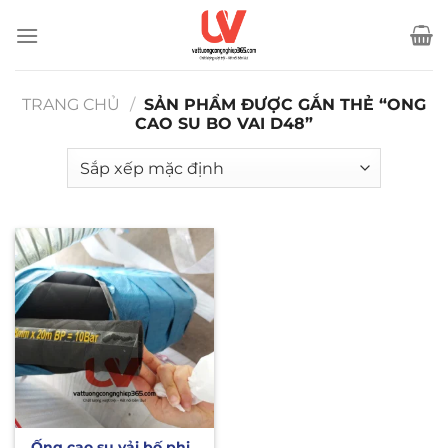
Bỏ
qua
nội
dung
TRANG CHỦ
/
SẢN PHẨM ĐƯỢC GẮN THẺ “ONG
CAO SU BO VAI D48”
Ống cao su vải bố phi