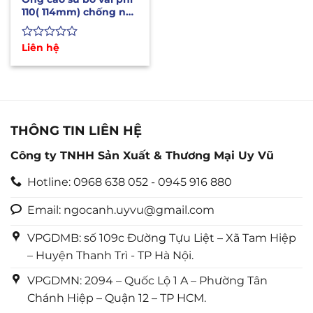
110( 114mm) chống nổ,
xả nước, bùn, cát
Được
Liên hệ
xếp
hạng
0
5
sao
THÔNG TIN LIÊN HỆ
Công ty TNHH Sản Xuất & Thương Mại Uy Vũ
Hotline: 0968 638 052 - 0945 916 880
Email: ngocanh.uyvu@gmail.com
VPGDMB: số 109c Đường Tựu Liệt – Xã Tam Hiệp
– Huyện Thanh Trì - TP Hà Nội.
VPGDMN: 2094 – Quốc Lộ 1 A – Phường Tân
Chánh Hiệp – Quận 12 – TP HCM.