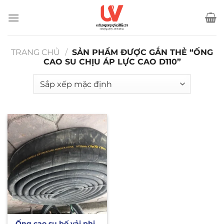
Bỏ
qua
nội
dung
TRANG CHỦ
/
SẢN PHẨM ĐƯỢC GẮN THẺ “ỐNG
CAO SU CHỊU ÁP LỰC CAO D110”
Ống cao su bố vải phi