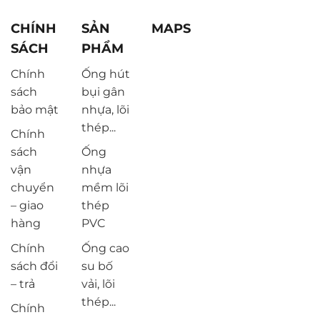
CHÍNH
SẢN
MAPS
SÁCH
PHẨM
Chính
Ống hút
sách
bụi gân
bảo mật
nhựa, lõi
thép...
Chính
sách
Ống
vận
nhựa
chuyển
mềm lõi
– giao
thép
hàng
PVC
Chính
Ống cao
sách đổi
su bố
– trả
vải, lõi
thép...
Chính