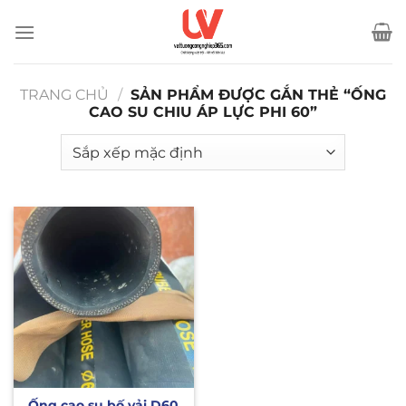
Bỏ
qua
nội
dung
TRANG CHỦ
/
SẢN PHẨM ĐƯỢC GẮN THẺ “ỐNG
CAO SU CHIU ÁP LỰC PHI 60”
Ống cao su bố vải D60