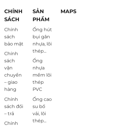
CHÍNH
SẢN
MAPS
SÁCH
PHẨM
Chính
Ống hút
sách
bụi gân
bảo mật
nhựa, lõi
thép...
Chính
sách
Ống
vận
nhựa
chuyển
mềm lõi
– giao
thép
hàng
PVC
Chính
Ống cao
sách đổi
su bố
– trả
vải, lõi
thép...
Chính