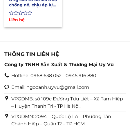
chống nổ, chịu áp lực
cao, chịu mài mòn
Được
Liên hệ
xếp
hạng
0
5
sao
THÔNG TIN LIÊN HỆ
Công ty TNHH Sản Xuất & Thương Mại Uy Vũ
Hotline: 0968 638 052 - 0945 916 880
Email: ngocanh.uyvu@gmail.com
VPGDMB: số 109c Đường Tựu Liệt – Xã Tam Hiệp
– Huyện Thanh Trì - TP Hà Nội.
VPGDMN: 2094 – Quốc Lộ 1 A – Phường Tân
Chánh Hiệp – Quận 12 – TP HCM.