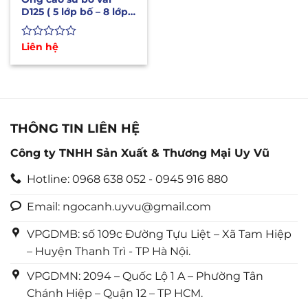
D125 ( 5 lớp bố – 8 lớp
bố) chịu áp lực, mài
mòn
Được
Liên hệ
xếp
hạng
0
5
sao
THÔNG TIN LIÊN HỆ
Công ty TNHH Sản Xuất & Thương Mại Uy Vũ
Hotline: 0968 638 052 - 0945 916 880
Email: ngocanh.uyvu@gmail.com
VPGDMB: số 109c Đường Tựu Liệt – Xã Tam Hiệp
– Huyện Thanh Trì - TP Hà Nội.
VPGDMN: 2094 – Quốc Lộ 1 A – Phường Tân
Chánh Hiệp – Quận 12 – TP HCM.