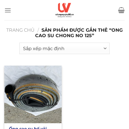
Bỏ
qua
nội
dung
TRANG CHỦ
/
SẢN PHẨM ĐƯỢC GẮN THẺ “ONG
CAO SU CHONG NO 125”
Ống cao su bố vải