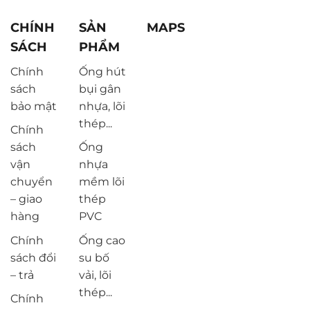
CHÍNH
SẢN
MAPS
SÁCH
PHẨM
Chính
Ống hút
sách
bụi gân
bảo mật
nhựa, lõi
thép...
Chính
sách
Ống
vận
nhựa
chuyển
mềm lõi
– giao
thép
hàng
PVC
Chính
Ống cao
sách đổi
su bố
– trả
vải, lõi
thép...
Chính