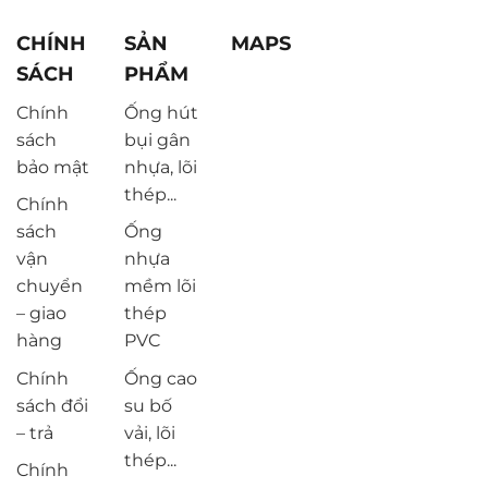
CHÍNH
SẢN
MAPS
SÁCH
PHẨM
Chính
Ống hút
sách
bụi gân
bảo mật
nhựa, lõi
thép...
Chính
sách
Ống
vận
nhựa
chuyển
mềm lõi
– giao
thép
hàng
PVC
Chính
Ống cao
sách đổi
su bố
– trả
vải, lõi
thép...
Chính