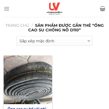
Bỏ
qua
nội
dung
TRANG CHỦ
/
SẢN PHẨM ĐƯỢC GẮN THẺ “ỐNG
CAO SU CHỐNG NỔ D110”
Ống cao su bố vải phi