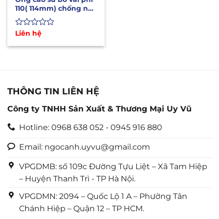
110( 114mm) chống nổ,
xả nước, bùn, cát
Được
Liên hệ
xếp
hạng
0
5
sao
THÔNG TIN LIÊN HỆ
Công ty TNHH Sản Xuất & Thương Mại Uy Vũ
Hotline: 0968 638 052 - 0945 916 880
Email: ngocanh.uyvu@gmail.com
VPGDMB: số 109c Đường Tựu Liệt – Xã Tam Hiệp
– Huyện Thanh Trì - TP Hà Nội.
VPGDMN: 2094 – Quốc Lộ 1 A – Phường Tân
Chánh Hiệp – Quận 12 – TP HCM.