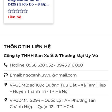
D125 ( 5 lớp bố – 8 lớp
bố) chịu áp lực, mài
mòn
Được
Liên hệ
xếp
hạng
0
5
sao
THÔNG TIN LIÊN HỆ
Công ty TNHH Sản Xuất & Thương Mại Uy Vũ
Hotline: 0968 638 052 - 0945 916 880
Email: ngocanh.uyvu@gmail.com
VPGDMB: số 109c Đường Tựu Liệt – Xã Tam Hiệp
– Huyện Thanh Trì - TP Hà Nội.
VPGDMN: 2094 – Quốc Lộ 1 A – Phường Tân
Chánh Hiệp – Quận 12 – TP HCM.