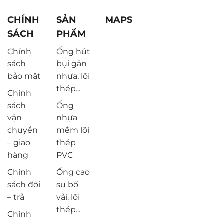
CHÍNH
SẢN
MAPS
SÁCH
PHẨM
Chính
Ống hút
sách
bụi gân
bảo mật
nhựa, lõi
thép...
Chính
sách
Ống
vận
nhựa
chuyển
mềm lõi
– giao
thép
hàng
PVC
Chính
Ống cao
sách đổi
su bố
– trả
vải, lõi
thép...
Chính