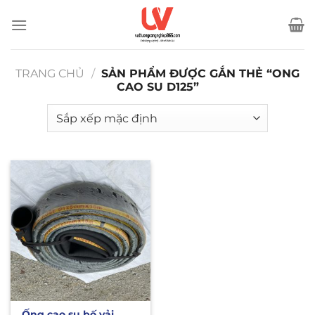
Bỏ
qua
nội
dung
TRANG CHỦ
/
SẢN PHẨM ĐƯỢC GẮN THẺ “ONG
CAO SU D125”
Ống cao su bố vải