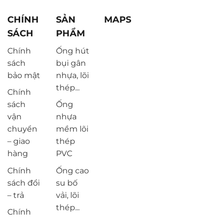
CHÍNH
SẢN
MAPS
SÁCH
PHẨM
Chính
Ống hút
sách
bụi gân
bảo mật
nhựa, lõi
thép...
Chính
sách
Ống
vận
nhựa
chuyển
mềm lõi
– giao
thép
hàng
PVC
Chính
Ống cao
sách đổi
su bố
– trả
vải, lõi
thép...
Chính