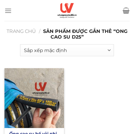
Bỏ
qua
nội
dung
TRANG CHỦ
/
SẢN PHẨM ĐƯỢC GẮN THẺ “ONG
CAO SU D25”
Ống cao su bố vải phi