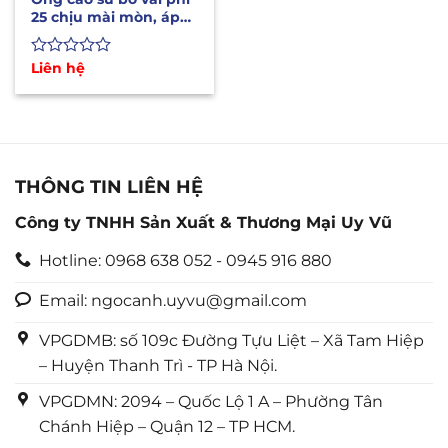
25 chịu mài mòn, áp
lực cao ( 3, 5, 7 lớp bố)
Được
Liên hệ
xếp
hạng
0
5
sao
THÔNG TIN LIÊN HỆ
Công ty TNHH Sản Xuất & Thương Mại Uy Vũ
Hotline: 0968 638 052 - 0945 916 880
Email: ngocanh.uyvu@gmail.com
VPGDMB: số 109c Đường Tựu Liệt – Xã Tam Hiệp
– Huyện Thanh Trì - TP Hà Nội.
VPGDMN: 2094 – Quốc Lộ 1 A – Phường Tân
Chánh Hiệp – Quận 12 – TP HCM.