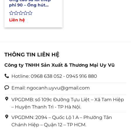
phi 90 – Ống hút
nước, cát, bùn
Được
Liên hệ
xếp
hạng
0
5
sao
THÔNG TIN LIÊN HỆ
Công ty TNHH Sản Xuất & Thương Mại Uy Vũ
Hotline: 0968 638 052 - 0945 916 880
Email: ngocanh.uyvu@gmail.com
VPGDMB: số 109c Đường Tựu Liệt – Xã Tam Hiệp
– Huyện Thanh Trì - TP Hà Nội.
VPGDMN: 2094 – Quốc Lộ 1 A – Phường Tân
Chánh Hiệp – Quận 12 – TP HCM.