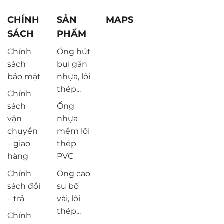
CHÍNH
SẢN
MAPS
SÁCH
PHẨM
Chính
Ống hút
sách
bụi gân
bảo mật
nhựa, lõi
thép...
Chính
sách
Ống
vận
nhựa
chuyển
mềm lõi
– giao
thép
hàng
PVC
Chính
Ống cao
sách đổi
su bố
– trả
vải, lõi
thép...
Chính