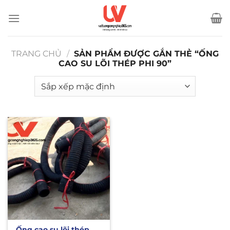
Bỏ
qua
nội
dung
TRANG CHỦ
/
SẢN PHẨM ĐƯỢC GẮN THẺ “ỐNG
CAO SU LÕI THÉP PHI 90”
Ống cao su lõi thép