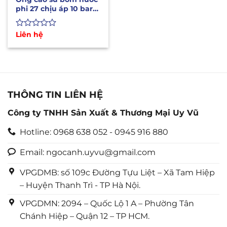
phi 27 chịu áp 10 bar,
16bar, 20bar
Được
Liên hệ
xếp
hạng
0
5
sao
THÔNG TIN LIÊN HỆ
Công ty TNHH Sản Xuất & Thương Mại Uy Vũ
Hotline: 0968 638 052 - 0945 916 880
Email: ngocanh.uyvu@gmail.com
VPGDMB: số 109c Đường Tựu Liệt – Xã Tam Hiệp
– Huyện Thanh Trì - TP Hà Nội.
VPGDMN: 2094 – Quốc Lộ 1 A – Phường Tân
Chánh Hiệp – Quận 12 – TP HCM.