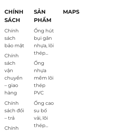
CHÍNH
SẢN
MAPS
SÁCH
PHẨM
Chính
Ống hút
sách
bụi gân
bảo mật
nhựa, lõi
thép...
Chính
sách
Ống
vận
nhựa
chuyển
mềm lõi
– giao
thép
hàng
PVC
Chính
Ống cao
sách đổi
su bố
– trả
vải, lõi
thép...
Chính