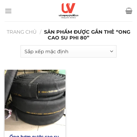
Bỏ
qua
nội
dung
TRANG CHỦ
/
SẢN PHẨM ĐƯỢC GẮN THẺ “ONG
CAO SU PHI 80”
Ống bơm nước cao su