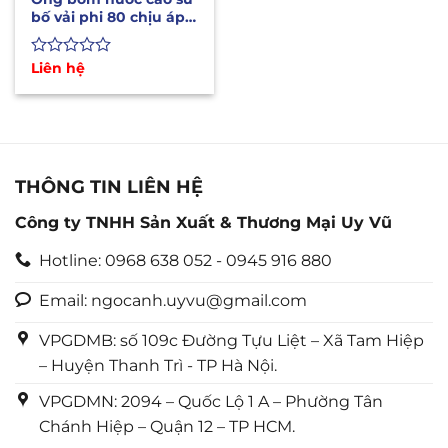
bố vải phi 80 chịu áp
lực cao, chịu mài mòn
Được
Liên hệ
xếp
hạng
0
5
sao
THÔNG TIN LIÊN HỆ
Công ty TNHH Sản Xuất & Thương Mại Uy Vũ
Hotline: 0968 638 052 - 0945 916 880
Email: ngocanh.uyvu@gmail.com
VPGDMB: số 109c Đường Tựu Liệt – Xã Tam Hiệp
– Huyện Thanh Trì - TP Hà Nội.
VPGDMN: 2094 – Quốc Lộ 1 A – Phường Tân
Chánh Hiệp – Quận 12 – TP HCM.