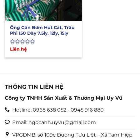
Ống Gân Bơm Hút Cát, Trấu
Phi 150 Dày 7.5ly, 12ly, 15ly
Được
Liên hệ
xếp
hạng
0
5
sao
THÔNG TIN LIÊN HỆ
Công ty TNHH Sản Xuất & Thương Mại Uy Vũ
Hotline: 0968 638 052 - 0945 916 880
Email: ngocanh.uyvu@gmail.com
VPGDMB: số 109c Đường Tựu Liệt – Xã Tam Hiệp