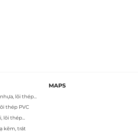
MAPS
hựa, lõi thép...
õi thép PVC
 lõi thép...
ạ kẽm, trát