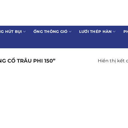
G HÚT BỤI
ỐNG THÔNG GIÓ
LƯỚI THÉP HÀN
P
 CỔ TRÂU PHI 150”
Hiển thị kết