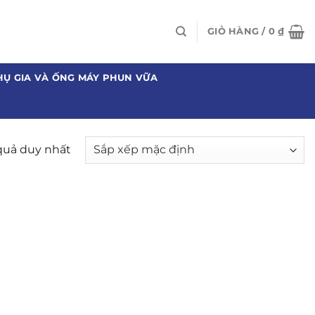
GIỎ HÀNG /
0
₫
HỤ GIA VÀ ỐNG MÁY PHUN VỮA
 quả duy nhất