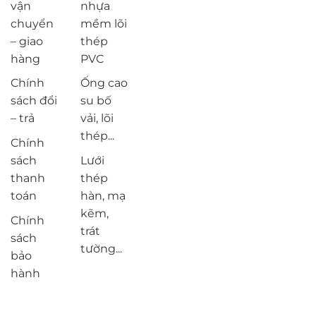
vận
nhựa
chuyển
mềm lõi
– giao
thép
hàng
PVC
Chính
Ống cao
sách đổi
su bố
– trả
vải, lõi
thép...
Chính
sách
Lưới
thanh
thép
toán
hàn, mạ
kẽm,
Chính
trát
sách
tường...
bảo
hành