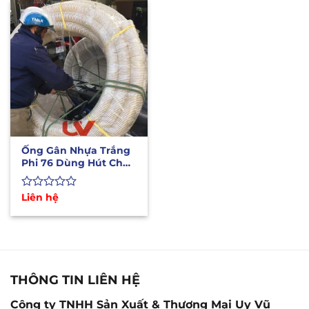
0
0
5
5
sao
sao
Ống Gân Nhựa Trắng
Phi 76 Dùng Hút Chân
Không, Hút Liệu
Được
Liên hệ
xếp
hạng
0
5
sao
THÔNG TIN LIÊN HỆ
Công ty TNHH Sản Xuất & Thương Mại Uy Vũ