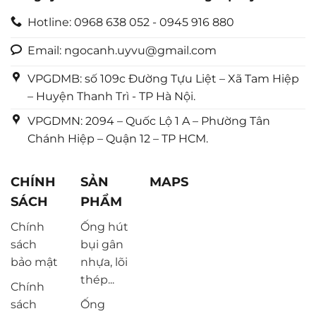
Hotline: 0968 638 052 - 0945 916 880
Email: ngocanh.uyvu@gmail.com
VPGDMB: số 109c Đường Tựu Liệt – Xã Tam Hiệp
– Huyện Thanh Trì - TP Hà Nội.
VPGDMN: 2094 – Quốc Lộ 1 A – Phường Tân
Chánh Hiệp – Quận 12 – TP HCM.
CHÍNH
SẢN
MAPS
SÁCH
PHẨM
Chính
Ống hút
sách
bụi gân
bảo mật
nhựa, lõi
thép...
Chính
sách
Ống