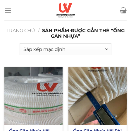
Bỏ
qua
nội
dung
TRANG CHỦ
/
SẢN PHẨM ĐƯỢC GẮN THẺ “ỐNG
GÂN NHỰA”
Ống Gân Nhựa Nổi
Ống Gân Nhựa Nổi Phi