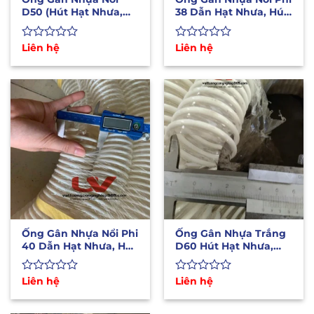
D50 (Hút Hạt Nhưa,
38 Dẫn Hạt Nhưa, Hút
Chân Không, Hút
Chân Không
Liệu)
Được
Liên hệ
Được
Liên hệ
xếp
xếp
hạng
hạng
0
0
5
5
sao
sao
Ống Gân Nhựa Nổi Phi
Ống Gân Nhựa Trắng
40 Dẫn Hạt Nhưa, Hút
D60 Hút Hạt Nhưa,
Chân Không
Chân Không, Hút Liệu
Được
Liên hệ
Được
Liên hệ
xếp
xếp
hạng
hạng