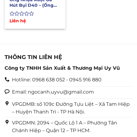
Hút Bụi D40 – (Ống
Sun Mềm Lắp Máy Hút
Bụi)
Được
Liên hệ
xếp
hạng
0
5
sao
THÔNG TIN LIÊN HỆ
Công ty TNHH Sản Xuất & Thương Mại Uy Vũ
Hotline: 0968 638 052 - 0945 916 880
Email: ngocanh.uyvu@gmail.com
VPGDMB: số 109c Đường Tựu Liệt – Xã Tam Hiệp
– Huyện Thanh Trì - TP Hà Nội.
VPGDMN: 2094 – Quốc Lộ 1 A – Phường Tân
Chánh Hiệp – Quận 12 – TP HCM.