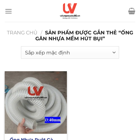
Bỏ
qua
nội
dung
TRANG CHỦ
/
SẢN PHẨM ĐƯỢC GẮN THẺ “ỐNG
GÂN NHỰA MỀM HÚT BỤI”
Ống Nhựa Ruột Gà