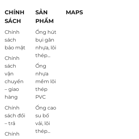
CHÍNH
SẢN
MAPS
SÁCH
PHẨM
Chính
Ống hút
sách
bụi gân
bảo mật
nhựa, lõi
thép...
Chính
sách
Ống
vận
nhựa
chuyển
mềm lõi
– giao
thép
hàng
PVC
Chính
Ống cao
sách đổi
su bố
– trả
vải, lõi
thép...
Chính