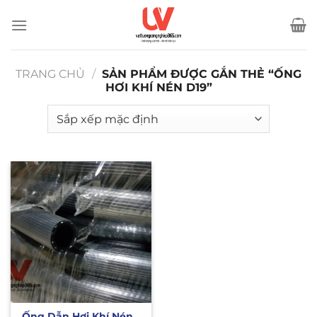
Bỏ
qua
nội
dung
TRANG CHỦ
/
SẢN PHẨM ĐƯỢC GẮN THẺ “ỐNG
HƠI KHÍ NÉN D19”
Ống Dẫn Hơi Khí Nén