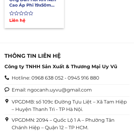
Cao Áp Phi 19x50m
Nhập Khẩu Hàn Quốc
Được
Liên hệ
xếp
hạng
0
5
sao
THÔNG TIN LIÊN HỆ
Công ty TNHH Sản Xuất & Thương Mại Uy Vũ
Hotline: 0968 638 052 - 0945 916 880
Email: ngocanh.uyvu@gmail.com
VPGDMB: số 109c Đường Tựu Liệt – Xã Tam Hiệp
– Huyện Thanh Trì - TP Hà Nội.
VPGDMN: 2094 – Quốc Lộ 1 A – Phường Tân
Chánh Hiệp – Quận 12 – TP HCM.