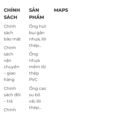
CHÍNH
SẢN
MAPS
SÁCH
PHẨM
Chính
Ống hút
sách
bụi gân
bảo mật
nhựa, lõi
thép...
Chính
sách
Ống
vận
nhựa
chuyển
mềm lõi
– giao
thép
hàng
PVC
Chính
Ống cao
sách đổi
su bố
– trả
vải, lõi
thép...
Chính