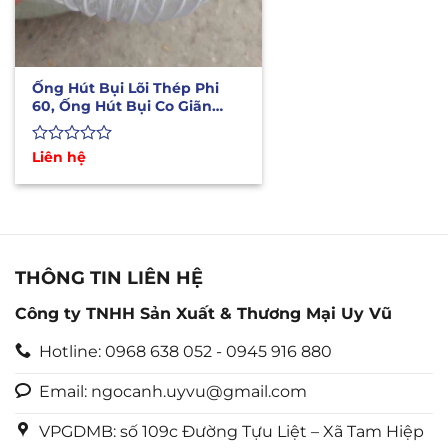
Ống Hút Bụi Lõi Thép Phi
60, Ống Hút Bụi Co Giãn
Đàn Hồi
Được
Liên hệ
xếp
hạng
0
5
sao
THÔNG TIN LIÊN HỆ
Công ty TNHH Sản Xuất & Thương Mại Uy Vũ
Hotline: 0968 638 052 - 0945 916 880
Email: ngocanh.uyvu@gmail.com
VPGDMB: số 109c Đường Tựu Liệt – Xã Tam Hiệp