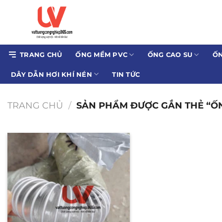
Bỏ
qua
nội
dung
TRANG CHỦ
ỐNG MỀM PVC
ỐNG CAO SU
ỐN
DÂY DẪN HƠI KHÍ NÉN
TIN TỨC
TRANG CHỦ
/
SẢN PHẨM ĐƯỢC GẮN THẺ “ỐN