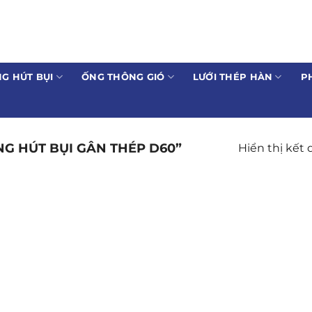
G HÚT BỤI
ỐNG THÔNG GIÓ
LƯỚI THÉP HÀN
P
G HÚT BỤI GÂN THÉP D60”
Hiển thị kết