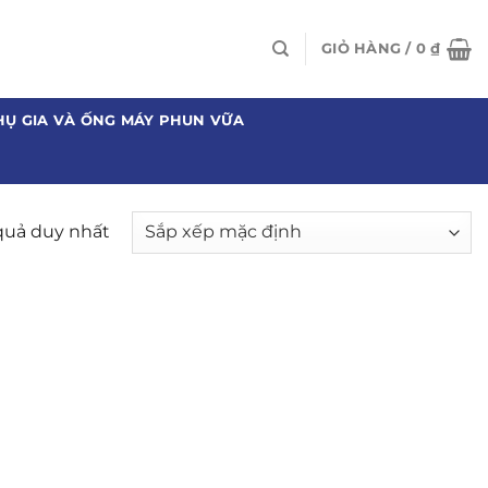
GIỎ HÀNG /
0
₫
HỤ GIA VÀ ỐNG MÁY PHUN VỮA
 quả duy nhất