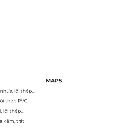
MAPS
hựa, lõi thép...
õi thép PVC
 lõi thép...
ạ kẽm, trát