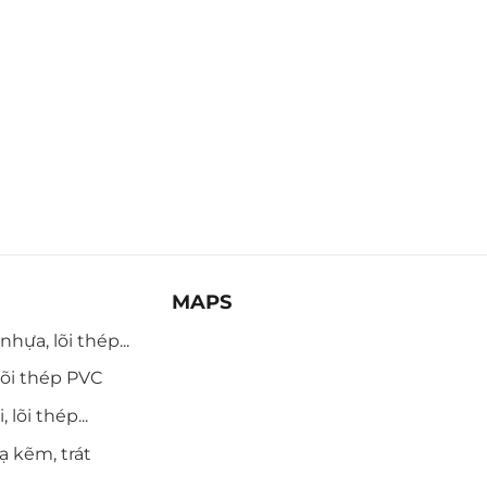
MAPS
hựa, lõi thép...
õi thép PVC
 lõi thép...
ạ kẽm, trát