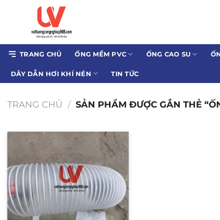
Bỏ
qua
nội
dung
TRANG CHỦ
ỐNG MỀM PVC
ỐNG CAO SU
ỐN
DÂY DẪN HƠI KHÍ NÉN
TIN TỨC
TRANG CHỦ
/
SẢN PHẨM ĐƯỢC GẮN THẺ “ỐNG