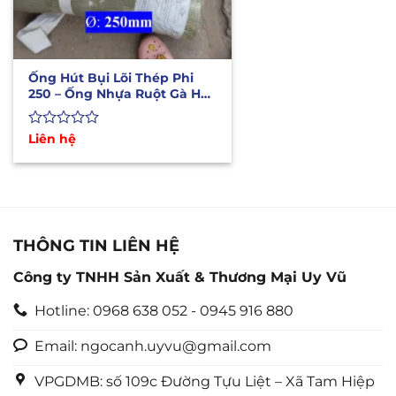
Ống Hút Bụi Lõi Thép Phi
250 – Ống Nhựa Ruột Gà Hút
Bụi
Được
Liên hệ
xếp
hạng
0
5
sao
THÔNG TIN LIÊN HỆ
Công ty TNHH Sản Xuất & Thương Mại Uy Vũ
Hotline: 0968 638 052 - 0945 916 880
Email: ngocanh.uyvu@gmail.com
VPGDMB: số 109c Đường Tựu Liệt – Xã Tam Hiệp