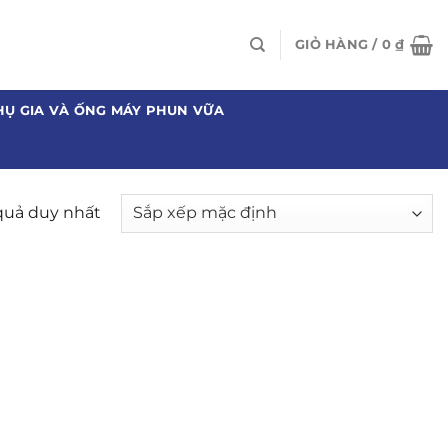
GIỎ HÀNG /
0
₫
HỤ GIA VÀ ỐNG MÁY PHUN VỮA
 quả duy nhất