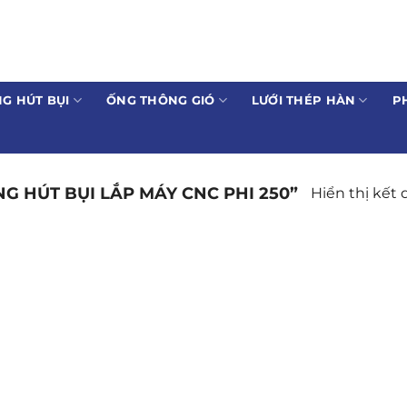
G HÚT BỤI
ỐNG THÔNG GIÓ
LƯỚI THÉP HÀN
P
 HÚT BỤI LẮP MÁY CNC PHI 250”
Hiển thị kết