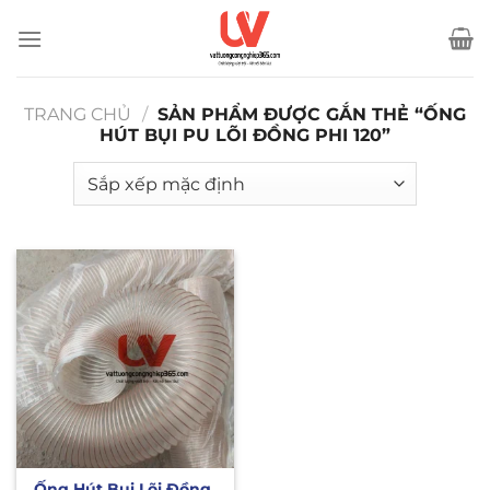
Bỏ
qua
nội
dung
TRANG CHỦ
/
SẢN PHẨM ĐƯỢC GẮN THẺ “ỐNG
HÚT BỤI PU LÕI ĐỒNG PHI 120”
Ống Hút Bụi Lõi Đồng