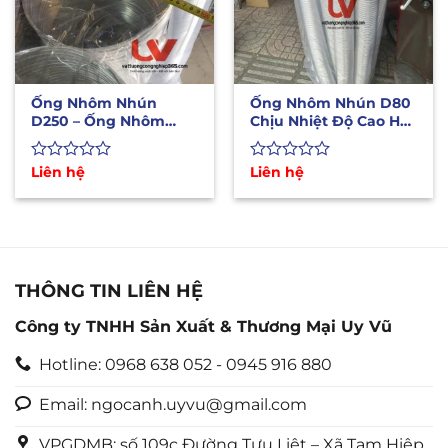
Ống Nhôm Nhún
Ống Nhôm Nhún D80
D250 – Ống Nhôm
Chịu Nhiệt Độ Cao Hút
Bán Cứng Chịu Nhiệt
Mùi, Khói Bếp Nướng
Độ Cao
Được
Liên hệ
Được
Liên hệ
xếp
xếp
hạng
hạng
0
0
5
5
sao
sao
THÔNG TIN LIÊN HỆ
Công ty TNHH Sản Xuất & Thương Mại Uy Vũ
Hotline: 0968 638 052 - 0945 916 880
Email: ngocanh.uyvu@gmail.com
VPGDMB: số 109c Đường Tựu Liệt – Xã Tam Hiệp