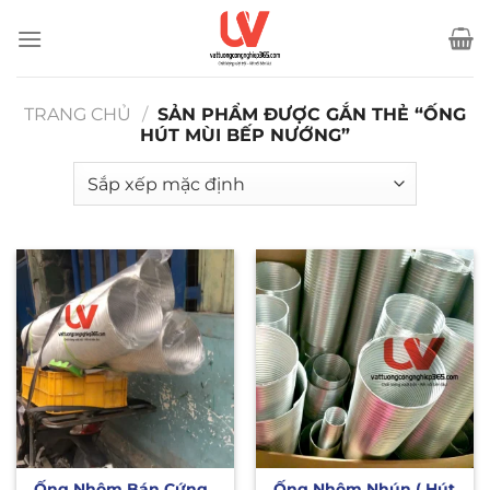
Bỏ
qua
nội
dung
TRANG CHỦ
/
SẢN PHẨM ĐƯỢC GẮN THẺ “ỐNG
HÚT MÙI BẾP NƯỚNG”
Ống Nhôm Bán Cứng
Ống Nhôm Nhún ( Hút