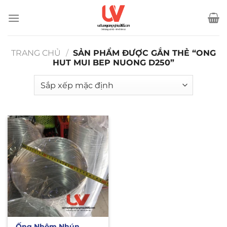
Bỏ
qua
nội
dung
TRANG CHỦ
/
SẢN PHẨM ĐƯỢC GẮN THẺ “ONG
HUT MUI BEP NUONG D250”
Ống Nhôm Nhún