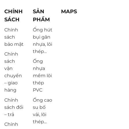
CHÍNH
SẢN
MAPS
SÁCH
PHẨM
Chính
Ống hút
sách
bụi gân
bảo mật
nhựa, lõi
thép...
Chính
sách
Ống
vận
nhựa
chuyển
mềm lõi
– giao
thép
hàng
PVC
Chính
Ống cao
sách đổi
su bố
– trả
vải, lõi
thép...
Chính