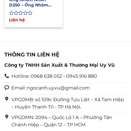
D250 – Ống Nhôm
Bán Cứng Chịu Nhiệt
Độ Cao
Được
Liên hệ
xếp
hạng
0
5
sao
THÔNG TIN LIÊN HỆ
Công ty TNHH Sản Xuất & Thương Mại Uy Vũ
Hotline: 0968 638 052 - 0945 916 880
Email: ngocanh.uyvu@gmail.com
VPGDMB: số 109c Đường Tựu Liệt – Xã Tam Hiệp
– Huyện Thanh Trì - TP Hà Nội.
VPGDMN: 2094 – Quốc Lộ 1 A – Phường Tân
Chánh Hiệp – Quận 12 – TP HCM.