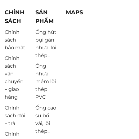
CHÍNH
SẢN
MAPS
SÁCH
PHẨM
Chính
Ống hút
sách
bụi gân
bảo mật
nhựa, lõi
thép...
Chính
sách
Ống
vận
nhựa
chuyển
mềm lõi
– giao
thép
hàng
PVC
Chính
Ống cao
sách đổi
su bố
– trả
vải, lõi
thép...
Chính