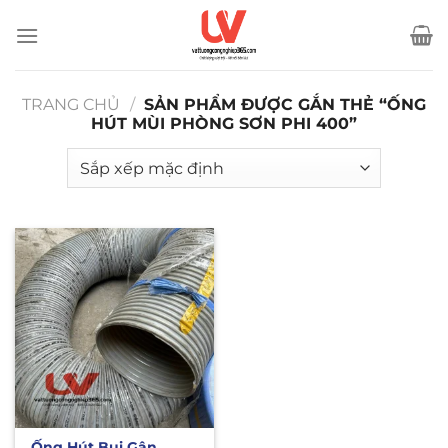
Bỏ
qua
nội
dung
TRANG CHỦ
/
SẢN PHẨM ĐƯỢC GẮN THẺ “ỐNG
HÚT MÙI PHÒNG SƠN PHI 400”
Ống Hút Bụi Gân