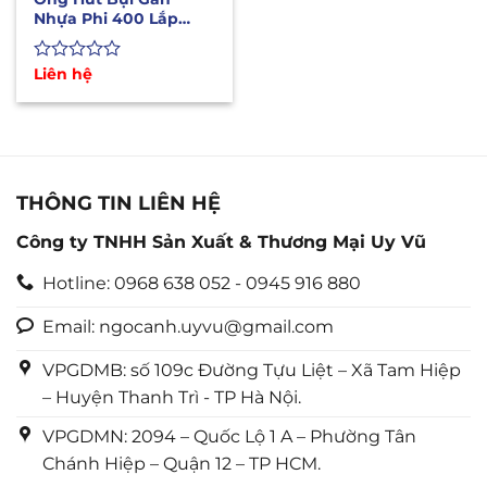
Nhựa Phi 400 Lắp
Quạt Hút Bụi Công
Nghiệp
Được
Liên hệ
xếp
hạng
0
5
sao
THÔNG TIN LIÊN HỆ
Công ty TNHH Sản Xuất & Thương Mại Uy Vũ
Hotline: 0968 638 052 - 0945 916 880
Email: ngocanh.uyvu@gmail.com
VPGDMB: số 109c Đường Tựu Liệt – Xã Tam Hiệp
– Huyện Thanh Trì - TP Hà Nội.
VPGDMN: 2094 – Quốc Lộ 1 A – Phường Tân
Chánh Hiệp – Quận 12 – TP HCM.