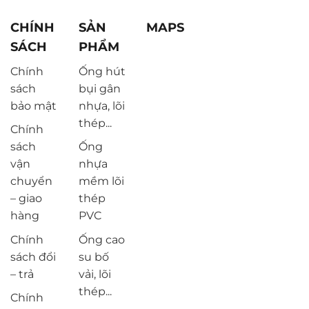
CHÍNH
SẢN
MAPS
SÁCH
PHẨM
Chính
Ống hút
sách
bụi gân
bảo mật
nhựa, lõi
thép...
Chính
sách
Ống
vận
nhựa
chuyển
mềm lõi
– giao
thép
hàng
PVC
Chính
Ống cao
sách đổi
su bố
– trả
vải, lõi
thép...
Chính