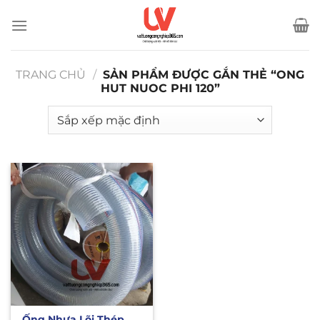
Bỏ
qua
nội
dung
TRANG CHỦ
/
SẢN PHẨM ĐƯỢC GẮN THẺ “ONG
HUT NUOC PHI 120”
Ống Nhựa Lõi Thép