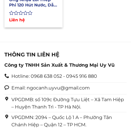
Phi 120 Hút Nước, Dẫn
Xăng Dầu, Hóa Chất
Được
Liên hệ
xếp
hạng
0
5
sao
THÔNG TIN LIÊN HỆ
Công ty TNHH Sản Xuất & Thương Mại Uy Vũ
Hotline: 0968 638 052 - 0945 916 880
Email: ngocanh.uyvu@gmail.com
VPGDMB: số 109c Đường Tựu Liệt – Xã Tam Hiệp
– Huyện Thanh Trì - TP Hà Nội.
VPGDMN: 2094 – Quốc Lộ 1 A – Phường Tân
Chánh Hiệp – Quận 12 – TP HCM.