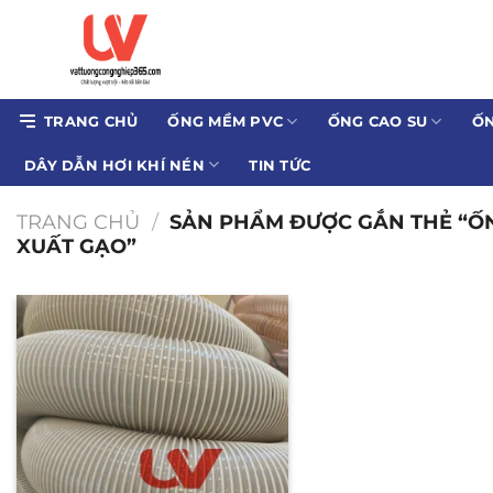
Bỏ
qua
nội
dung
TRANG CHỦ
ỐNG MỀM PVC
ỐNG CAO SU
ỐN
DÂY DẪN HƠI KHÍ NÉN
TIN TỨC
TRANG CHỦ
/
SẢN PHẨM ĐƯỢC GẮN THẺ “Ố
XUẤT GẠO”