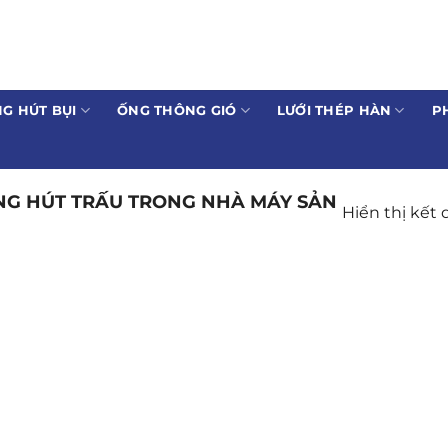
G HÚT BỤI
ỐNG THÔNG GIÓ
LƯỚI THÉP HÀN
P
NG HÚT TRẤU TRONG NHÀ MÁY SẢN
Hiển thị kết