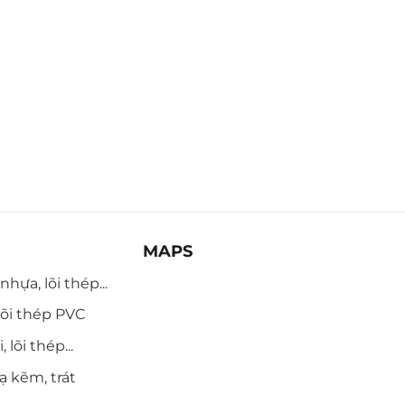
MAPS
hựa, lõi thép...
õi thép PVC
 lõi thép...
ạ kẽm, trát