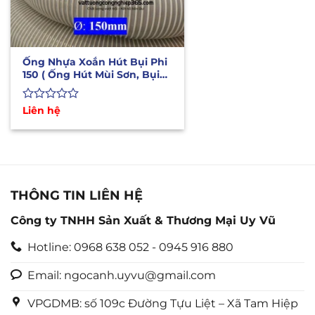
Ống Nhựa Xoắn Hút Bụi Phi
150 ( Ống Hút Mùi Sơn, Bụi
Gỗ)
Được
Liên hệ
xếp
hạng
0
5
sao
THÔNG TIN LIÊN HỆ
Công ty TNHH Sản Xuất & Thương Mại Uy Vũ
Hotline: 0968 638 052 - 0945 916 880
Email: ngocanh.uyvu@gmail.com
VPGDMB: số 109c Đường Tựu Liệt – Xã Tam Hiệp