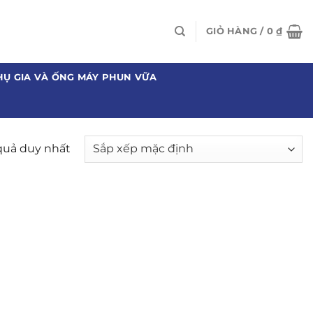
GIỎ HÀNG /
0
₫
HỤ GIA VÀ ỐNG MÁY PHUN VỮA
 quả duy nhất