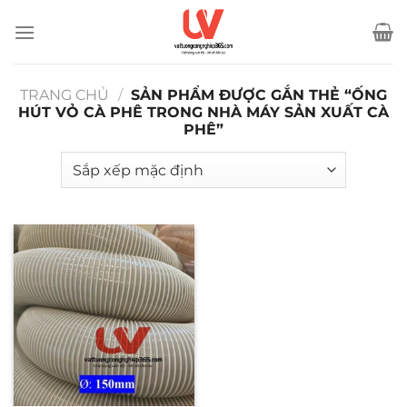
Bỏ
qua
nội
dung
TRANG CHỦ
/
SẢN PHẨM ĐƯỢC GẮN THẺ “ỐNG
HÚT VỎ CÀ PHÊ TRONG NHÀ MÁY SẢN XUẤT CÀ
PHÊ”