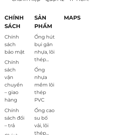
CHÍNH
SẢN
MAPS
SÁCH
PHẨM
Chính
Ống hút
sách
bụi gân
bảo mật
nhựa, lõi
thép...
Chính
sách
Ống
vận
nhựa
chuyển
mềm lõi
– giao
thép
hàng
PVC
Chính
Ống cao
sách đổi
su bố
– trả
vải, lõi
thép...