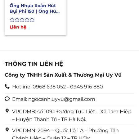
Ống Nhựa Xoắn Hút
Bụi Phi 150 ( Ống Hút
Mùi Sơn, Bụi Gỗ)
Được
Liên hệ
xếp
hạng
0
5
sao
THÔNG TIN LIÊN HỆ
Công ty TNHH Sản Xuất & Thương Mại Uy Vũ
Hotline: 0968 638 052 - 0945 916 880
Email: ngocanh.uyvu@gmail.com
VPGDMB: số 109c Đường Tựu Liệt – Xã Tam Hiệp
– Huyện Thanh Trì - TP Hà Nội.
VPGDMN: 2094 – Quốc Lộ 1 A – Phường Tân
Chánh Hiệp – Quận 12 – TP HCM.