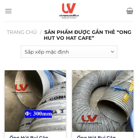
Bỏ
qua
nội
dung
TRANG CHỦ
/
SẢN PHẨM ĐƯỢC GẮN THẺ “ONG
HUT VO HAT CAFE”
Ống Hút Bụi Gân
Ống Hút Bụi Gân