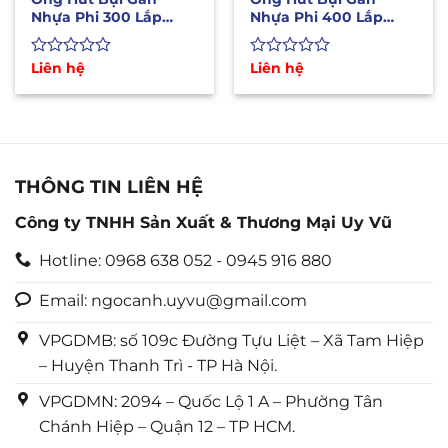
Nhựa Phi 300 Lắp
Nhựa Phi 400 Lắp
Quạt Thông Gió Hút
Quạt Hút Bụi Công
Bụi
Nghiệp
Được
Liên hệ
Được
Liên hệ
xếp
xếp
hạng
hạng
0
0
5
5
sao
sao
THÔNG TIN LIÊN HỆ
Công ty TNHH Sản Xuất & Thương Mại Uy Vũ
Hotline: 0968 638 052 - 0945 916 880
Email: ngocanh.uyvu@gmail.com
VPGDMB: số 109c Đường Tựu Liệt – Xã Tam Hiệp
– Huyện Thanh Trì - TP Hà Nội.
VPGDMN: 2094 – Quốc Lộ 1 A – Phường Tân
Chánh Hiệp – Quận 12 – TP HCM.