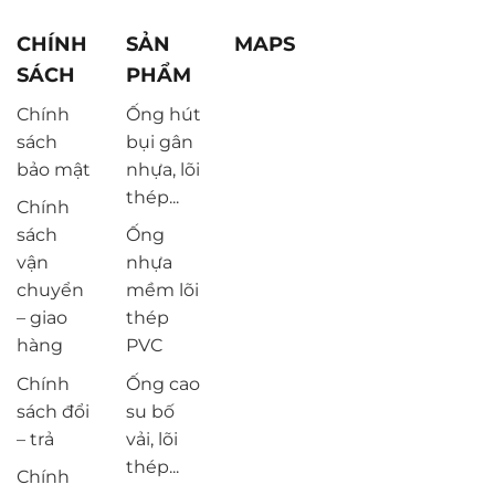
CHÍNH
SẢN
MAPS
SÁCH
PHẨM
Chính
Ống hút
sách
bụi gân
bảo mật
nhựa, lõi
thép...
Chính
sách
Ống
vận
nhựa
chuyển
mềm lõi
– giao
thép
hàng
PVC
Chính
Ống cao
sách đổi
su bố
– trả
vải, lõi
thép...
Chính