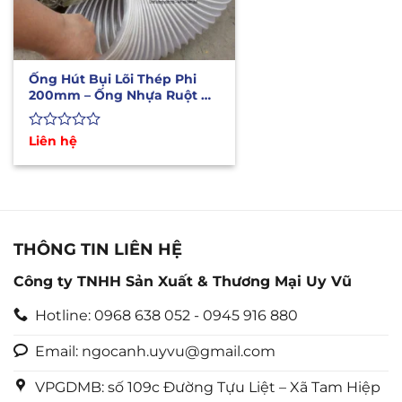
Ống Hút Bụi Lõi Thép Phi
200mm – Ống Nhựa Ruột Gà
Hút Bụi
Được
Liên hệ
xếp
hạng
0
5
sao
THÔNG TIN LIÊN HỆ
Công ty TNHH Sản Xuất & Thương Mại Uy Vũ
Hotline: 0968 638 052 - 0945 916 880
Email: ngocanh.uyvu@gmail.com
VPGDMB: số 109c Đường Tựu Liệt – Xã Tam Hiệp