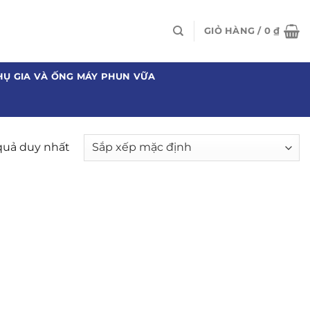
GIỎ HÀNG /
0
₫
HỤ GIA VÀ ỐNG MÁY PHUN VỮA
 quả duy nhất