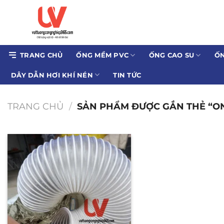
Bỏ
qua
nội
dung
TRANG CHỦ
ỐNG MỀM PVC
ỐNG CAO SU
ỐN
DÂY DẪN HƠI KHÍ NÉN
TIN TỨC
TRANG CHỦ
/
SẢN PHẨM ĐƯỢC GẮN THẺ “ON