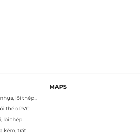
MAPS
hựa, lõi thép...
õi thép PVC
 lõi thép...
ạ kẽm, trát