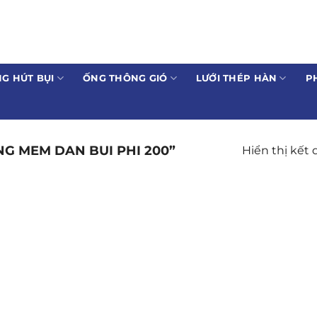
G HÚT BỤI
ỐNG THÔNG GIÓ
LƯỚI THÉP HÀN
P
G MEM DAN BUI PHI 200”
Hiển thị kết