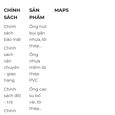
CHÍNH
SẢN
MAPS
SÁCH
PHẨM
Chính
Ống hút
sách
bụi gân
bảo mật
nhựa, lõi
thép...
Chính
sách
Ống
vận
nhựa
chuyển
mềm lõi
– giao
thép
hàng
PVC
Chính
Ống cao
sách đổi
su bố
– trả
vải, lõi
thép...
Chính