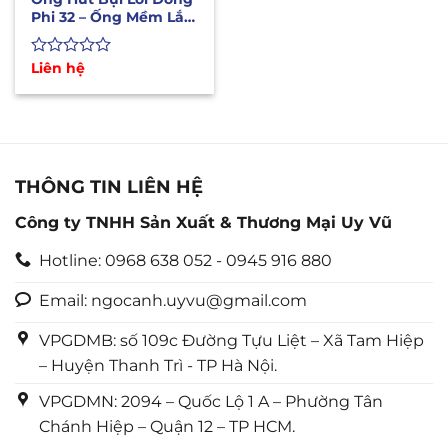
Phi 32 – Ống Mềm Lắp
Máy Hút Bụi CNC
Được
Liên hệ
xếp
hạng
0
5
sao
THÔNG TIN LIÊN HỆ
Công ty TNHH Sản Xuất & Thương Mại Uy Vũ
Hotline: 0968 638 052 - 0945 916 880
Email: ngocanh.uyvu@gmail.com
VPGDMB: số 109c Đường Tựu Liệt – Xã Tam Hiệp
– Huyện Thanh Trì - TP Hà Nội.
VPGDMN: 2094 – Quốc Lộ 1 A – Phường Tân
Chánh Hiệp – Quận 12 – TP HCM.