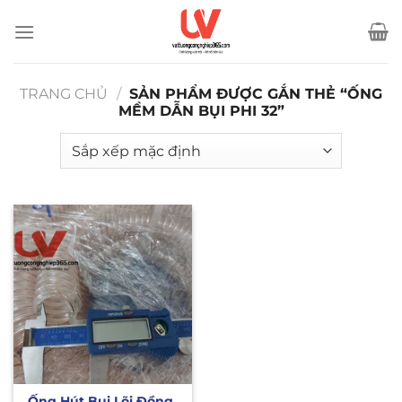
Bỏ
qua
nội
dung
TRANG CHỦ
/
SẢN PHẨM ĐƯỢC GẮN THẺ “ỐNG
MỀM DẪN BỤI PHI 32”
Ống Hút Bụi Lõi Đồng