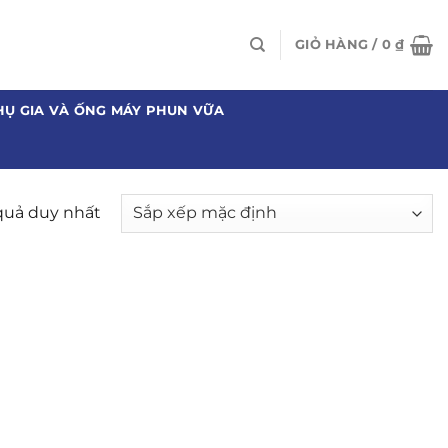
GIỎ HÀNG /
0
₫
HỤ GIA VÀ ỐNG MÁY PHUN VỮA
 quả duy nhất