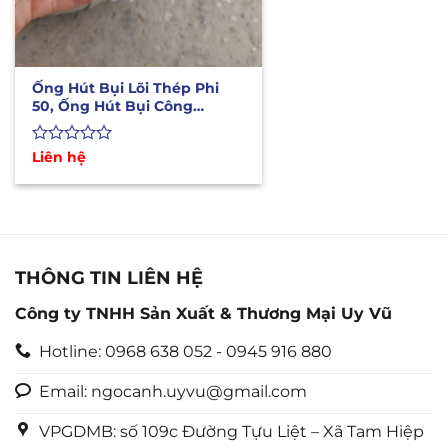
Ống Hút Bụi Lõi Thép Phi
50, Ống Hút Bụi Công
Nghiệp Giá Rẻ
Được
Liên hệ
xếp
hạng
0
5
sao
THÔNG TIN LIÊN HỆ
Công ty TNHH Sản Xuất & Thương Mại Uy Vũ
Hotline: 0968 638 052 - 0945 916 880
Email: ngocanh.uyvu@gmail.com
VPGDMB: số 109c Đường Tựu Liệt – Xã Tam Hiệp