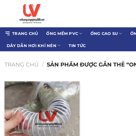
Bỏ
qua
nội
dung
TRANG CHỦ
ỐNG MỀM PVC
ỐNG CAO SU
ỐN
DÂY DẪN HƠI KHÍ NÉN
TIN TỨC
TRANG CHỦ
/
SẢN PHẨM ĐƯỢC GẮN THẺ “ON