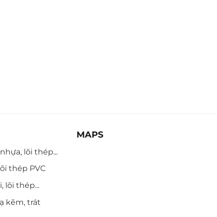
MAPS
hựa, lõi thép...
õi thép PVC
 lõi thép...
ạ kẽm, trát