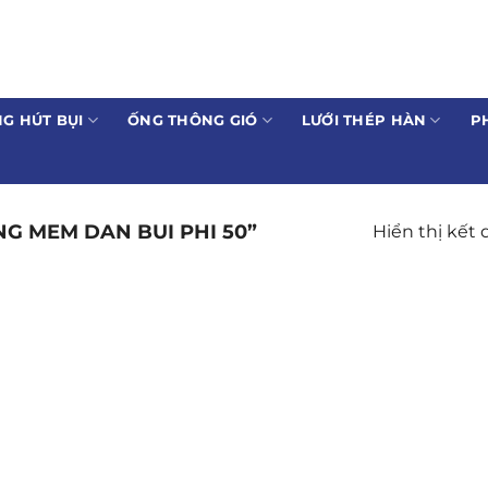
G HÚT BỤI
ỐNG THÔNG GIÓ
LƯỚI THÉP HÀN
P
G MEM DAN BUI PHI 50”
Hiển thị kết