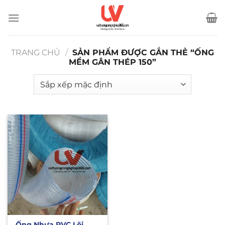
Bỏ
qua
nội
dung
TRANG CHỦ
/
SẢN PHẨM ĐƯỢC GẮN THẺ “ỐNG
MỀM GÂN THÉP 150”
Ống Nhựa PVC Lõi