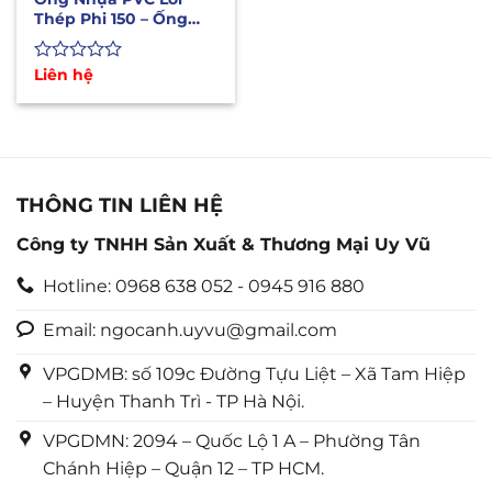
Thép Phi 150 – Ống
Hút Xả Nước, Hút Hạt
Điều
Được
Liên hệ
xếp
hạng
0
5
sao
THÔNG TIN LIÊN HỆ
Công ty TNHH Sản Xuất & Thương Mại Uy Vũ
Hotline: 0968 638 052 - 0945 916 880
Email: ngocanh.uyvu@gmail.com
VPGDMB: số 109c Đường Tựu Liệt – Xã Tam Hiệp
– Huyện Thanh Trì - TP Hà Nội.
VPGDMN: 2094 – Quốc Lộ 1 A – Phường Tân
Chánh Hiệp – Quận 12 – TP HCM.