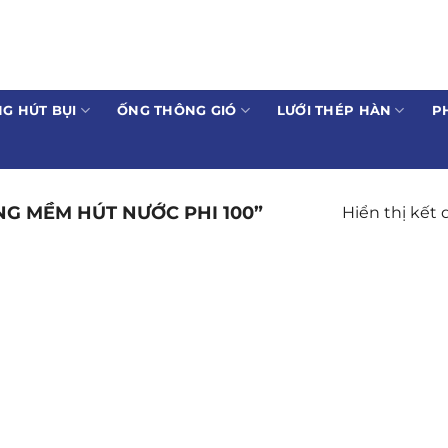
G HÚT BỤI
ỐNG THÔNG GIÓ
LƯỚI THÉP HÀN
P
G MỀM HÚT NƯỚC PHI 100”
Hiển thị kết