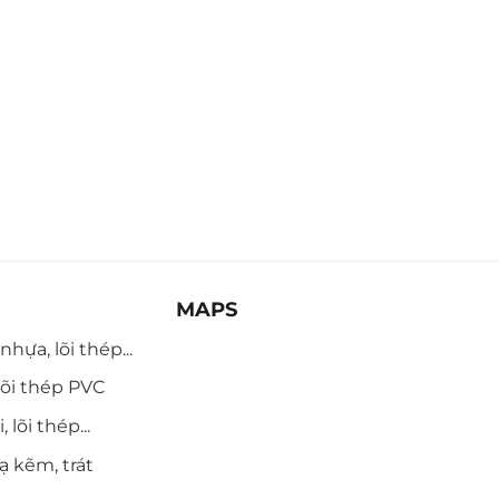
MAPS
hựa, lõi thép...
õi thép PVC
 lõi thép...
ạ kẽm, trát