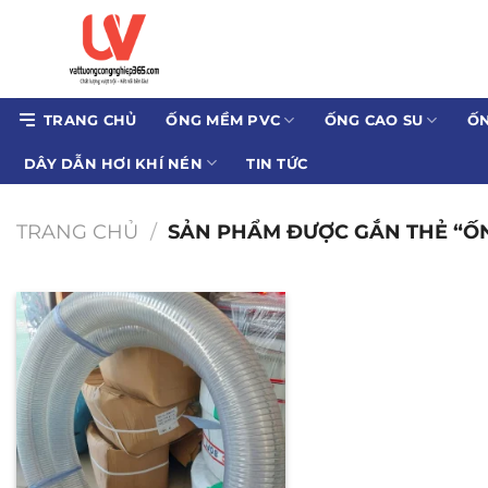
Bỏ
qua
nội
dung
TRANG CHỦ
ỐNG MỀM PVC
ỐNG CAO SU
ỐN
DÂY DẪN HƠI KHÍ NÉN
TIN TỨC
TRANG CHỦ
/
SẢN PHẨM ĐƯỢC GẮN THẺ “ỐN