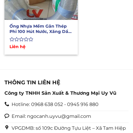
Ống Nhựa Mềm Gân Thép
Phi 100 Hút Nước, Xăng Dầu,
Hóa Chất
Được
Liên hệ
xếp
hạng
0
5
sao
THÔNG TIN LIÊN HỆ
Công ty TNHH Sản Xuất & Thương Mại Uy Vũ
Hotline: 0968 638 052 - 0945 916 880
Email: ngocanh.uyvu@gmail.com
VPGDMB: số 109c Đường Tựu Liệt – Xã Tam Hiệp