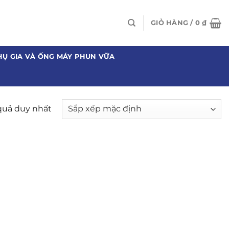
GIỎ HÀNG /
0
₫
HỤ GIA VÀ ỐNG MÁY PHUN VỮA
 quả duy nhất